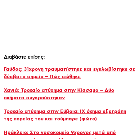
Διαβάστε επίσης:
Γαύδος: 31χρονη τραυματίστηκε και εγκλωβίστηκε σε
δύσβατο σημείο – Πώς σώθηκε
Χανιά: Τροχαίο ατύχημα στην Κίσσαμο – Δύο
οχήματα συγκρούστηκαν
Τροχαίο ατύχημα στην Εύβοια: ΙΧ όχημα εξετράπη
της πορείας του και τούμπαρε (φώτο)
Ηράκλειο: Στο νοσοκομείο 9χρονος μετά από