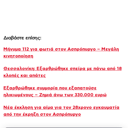
Διαβάστε επίσης:
Μήνυμα 112 για φωτιά στον Ασπρόπυργο – Μεγάλη
κινητοποίηση
Θεσσαλονίκη: Εξαρθρώθηκε σπείρα με πάνω από 18
κλοπές και απάτες
Εξαρθρώθηκε συμμορία που εξαπατούσε
ηλικιωμένους – Ζημιά άνω των 330.000 ευρώ
Νέα έκκληση για αίμα για τον 28χρονο εγκαυματία
από την έκρηξη στον Ασπρόπυργο