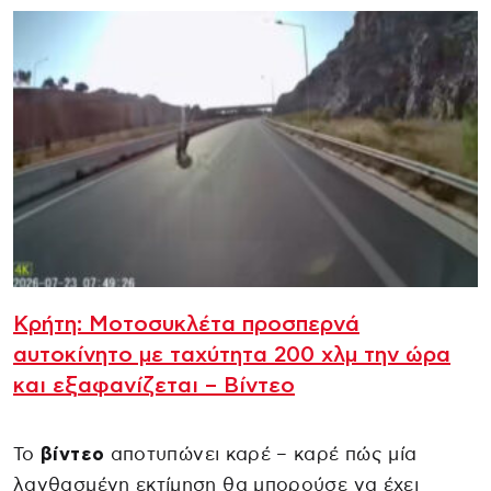
Κρήτη: Μοτοσυκλέτα προσπερνά
αυτοκίνητο με ταχύτητα 200 χλμ την ώρα
και εξαφανίζεται – Βίντεο
Το
βίντεο
αποτυπώνει καρέ – καρέ πώς μία
λανθασμένη εκτίμηση θα μπορούσε να έχει