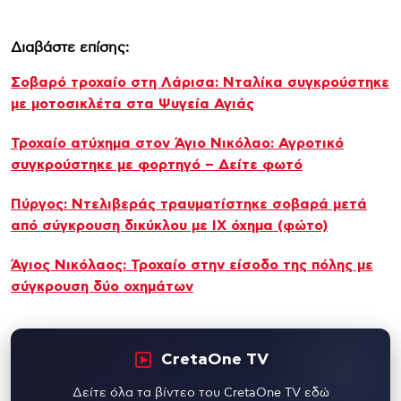
Διαβάστε επίσης:
Σοβαρό τροχαίο στη Λάρισα: Νταλίκα συγκρούστηκε
με μοτοσικλέτα στα Ψυγεία Αγιάς
Τροχαίο ατύχημα στον Άγιο Νικόλαο: Αγροτικό
συγκρούστηκε με φορτηγό – Δείτε φωτό
Πύργος: Ντελιβεράς τραυματίστηκε σοβαρά μετά
από σύγκρουση δικύκλου με ΙΧ όχημα (φώτο)
Άγιος Νικόλαος: Τροχαίο στην είσοδο της πόλης με
σύγκρουση δύο οχημάτων
CretaOne TV
Δείτε όλα τα βίντεο του CretaOne TV εδώ