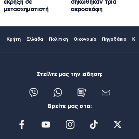
έκρηξη σε
σηκώθηκαν τρία
μετασχηματιστή
αεροσκάφη
Κρήτη
Ελλάδα
Πολιτική
Οικονομία
Πηγαδάκια
Κό
Στείλτε μας την είδηση:
Βρείτε μας στα: