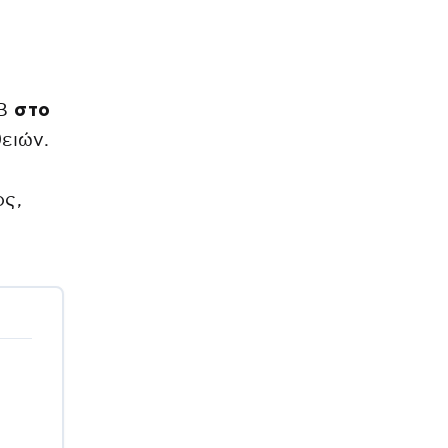
ΑΒ
στο
ειών.
ος,