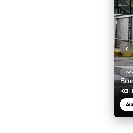
ΕΛΛ
Βοι
και
Δι