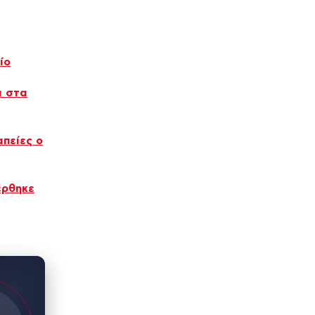
ίο
α στα
πείες ο
έρθηκε