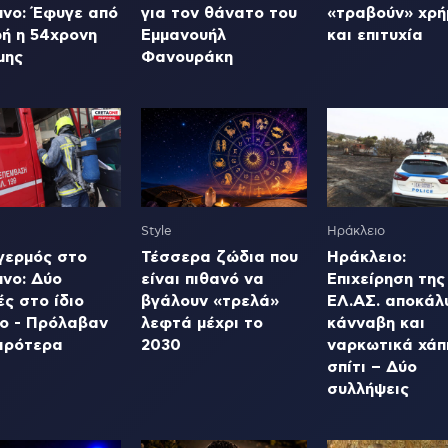
μνο: Έφυγε από
για τον θάνατο του
«τραβούν» χρή
ωή η 54χρονη
Εμμανουήλ
και επιτυχία
μης
Φανουράκη
Style
Ηράκλειο
γερμός στο
Τέσσερα ζώδια που
Ηράκλειο:
μνο: Δύο
είναι πιθανό να
Επιχείρηση της
ς στο ίδιο
βγάλουν «τρελά»
ΕΛ.ΑΣ. αποκάλ
ίο - Πρόλαβαν
λεφτά μέχρι το
κάνναβη και
ειρότερα
2030
ναρκωτικά χάπ
σπίτι – Δύο
συλλήψεις