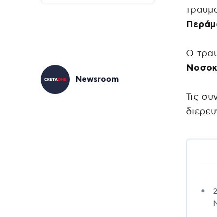
τραυμ
Περάμ
Ο τρα
Νοσοκ
Newsroom
Τις συ
διερευ