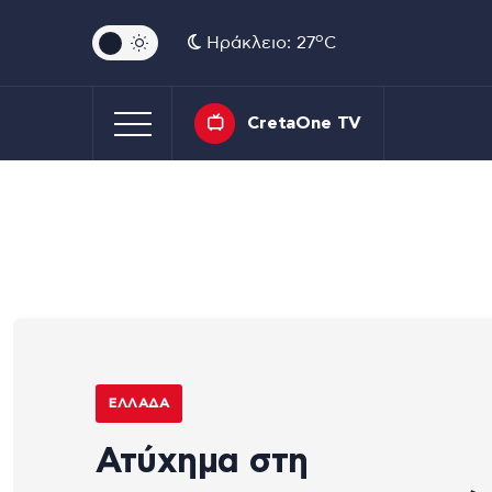
o
Ηράκλειο: 27
C
CretaOne TV
ΕΛΛΆΔΑ
Ατύχημα στη