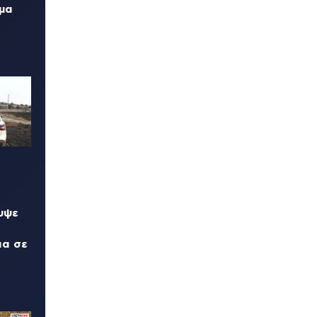
μα
υψε
ια σε