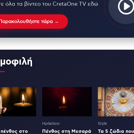
τε όλα τα βίντεο του CretaOne TV εδώ
Παρακολουθήστε τώρα →
μοφιλή
Ηράκλειο
Style
 πένθος στο
Πένθος στη Μεσαρά
Τα 5 ζώδια που