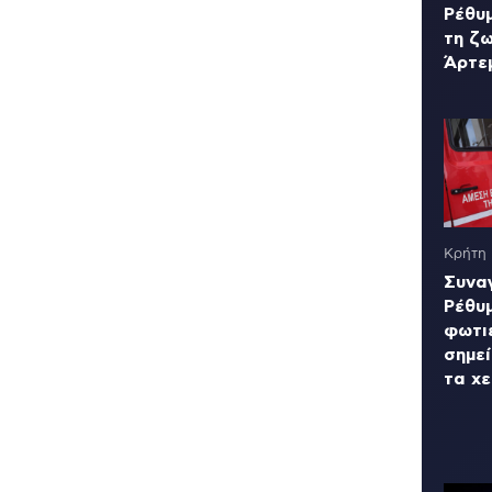
Ρέθυ
τη ζ
Άρτε
Κρήτη
Συνα
Ρέθυ
φωτιέ
σημε
τα χ