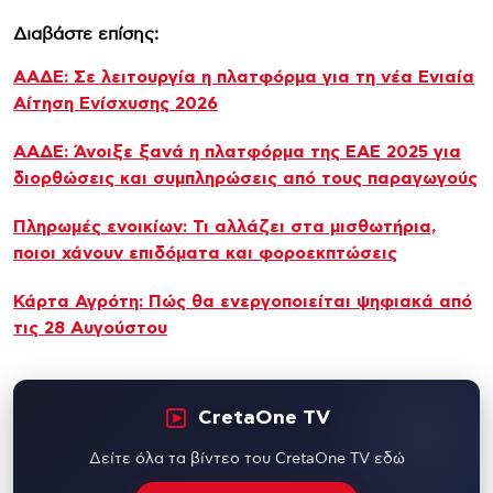
Διαβάστε επίσης:
ΑΑΔΕ: Σε λειτουργία η πλατφόρμα για τη νέα Ενιαία
Αίτηση Ενίσχυσης 2026
ΑΑΔΕ: Άνοιξε ξανά η πλατφόρμα της ΕΑΕ 2025 για
διορθώσεις και συμπληρώσεις από τους παραγωγούς
Πληρωμές ενοικίων: Τι αλλάζει στα μισθωτήρια,
ποιοι χάνουν επιδόματα και φοροεκπτώσεις
Κάρτα Αγρότη: Πώς θα ενεργοποιείται ψηφιακά από
τις 28 Αυγούστου
CretaOne TV
Δείτε όλα τα βίντεο του CretaOne TV εδώ