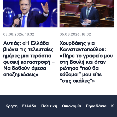
05.08.2026, 18:32
05.08.2026, 18:02
Αυτιάς: «Η Ελλάδα
Χουρδάκης για
βιώνει τις τελευταίες
Κωνσταντοπούλου:
ημέρες μια τεράστια
«Πήρε το γραφείο μου
φυσική καταστροφή –
στη Βουλή και όταν
Να δοθούν άμεσα
ρώτησα “πού θα
αποζημιώσεις»
κάθομαι” μου είπε
“στις σκάλες”»
Κρήτη
Ελλάδα
Πολιτική
Οικονομία
Πηγαδάκια
Κό