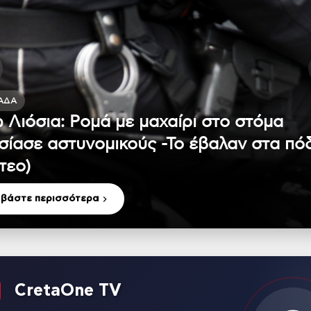
ΆΔΑ
 Λιόσια: Ρομά με μαχαίρι στο στόμα
σίασε αστυνομικούς -Το έβαλαν στα πό
τεο)
αβάστε περισσότερα
CretaOne TV