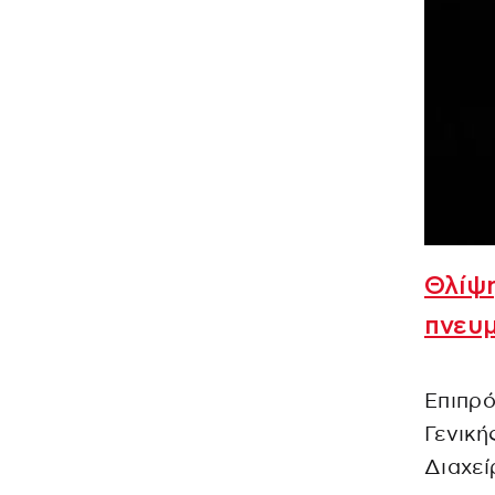
Θλίψη
πνευ
Επιπρό
Γενική
Διαχεί