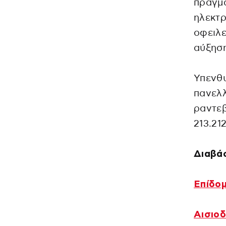
πραγμα
ηλεκτ
οφειλε
αύξηση
Υπενθυ
πανελλ
ραντε
213.21
Διαβάσ
Επίδομ
Αισιοδ