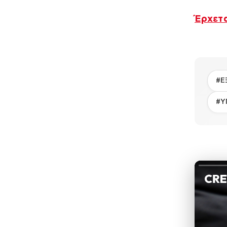
Έρχετ
#Ε
#Υ