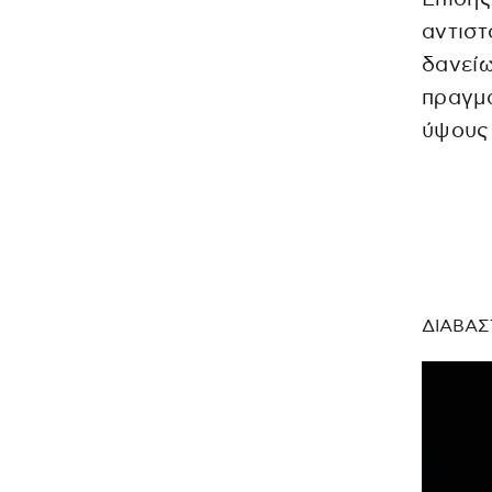
αντιστ
δανείω
πραγμα
ύψους 
ΔΙΑΒΑΣ