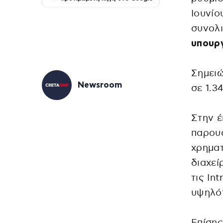
Ιουνίο
συνολι
υπουρ
Σημειώ
Newsroom
σε 1.3
Στην έ
παρουσ
χρηματ
διαχεί
τις In
υψηλό
Επίσης