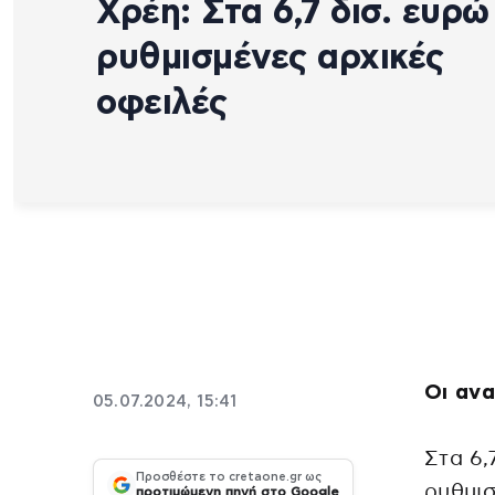
Χρέη: Στα 6,7 δισ. ευρώ
ρυθμισμένες αρχικές
οφειλές
Οι ανα
05.07.2024, 15:41
Στα 6,
Προσθέστε το cretaone.gr ως
ρυθμισ
προτιμώμενη πηγή στο Google