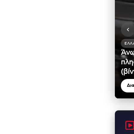
ΕΛΛ
Άνω
πλη
(βίν
Δι