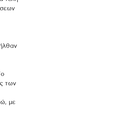
ίσεων
ήλθαν
ίο
ας των
ρώ, με