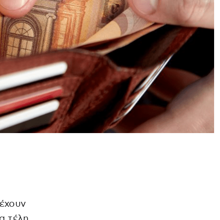
 έχουν
α τέλη