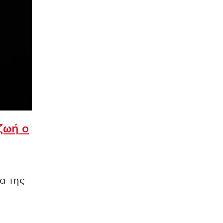
ζωή ο
α της