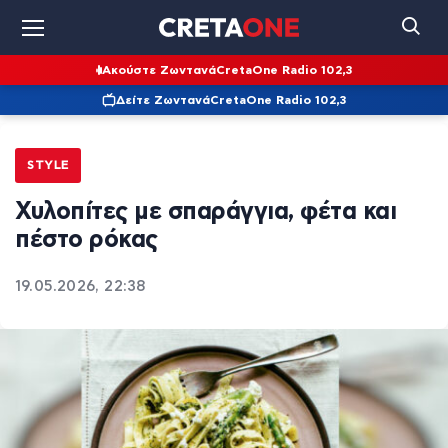
Ακούστε Ζωντανά
CretaOne Radio 102,3
Δείτε Ζωντανά
CretaOne Radio 102,3
STYLE
Χυλοπίτες με σπαράγγια, φέτα και
πέστο ρόκας
19.05.2026, 22:38