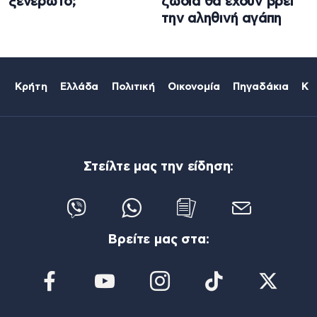
ξενέρωτο;
ζώδια θα έχουν βρει
την αληθινή αγάπη
Κρήτη
Ελλάδα
Πολιτική
Οικονομία
Πηγαδάκια
Κό
Στείλτε μας την είδηση:
Βρείτε μας στα: