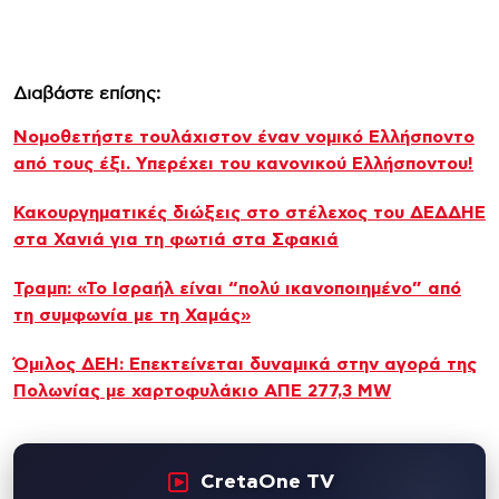
Διαβάστε επίσης:
Νομοθετήστε τουλάχιστον έναν νομικό Ελλήσποντο
από τους έξι. Υπερέχει του κανονικού Ελλήσποντου!
Κακουργηματικές διώξεις στο στέλεχος του ΔΕΔΔΗΕ
στα Χανιά για τη φωτιά στα Σφακιά
Τραμπ: «Το Ισραήλ είναι “πολύ ικανοποιημένο” από
τη συμφωνία με τη Χαμάς»
Όμιλος ΔΕΗ: Επεκτείνεται δυναμικά στην αγορά της
Πολωνίας με χαρτοφυλάκιο ΑΠΕ 277,3 MW
CretaOne TV