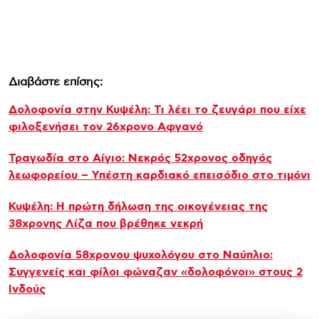
Διαβάστε επίσης:
Δολοφονία στην Κυψέλη: Τι λέει το ζευγάρι που είχε
φιλοξενήσει τον 26χρονο Αφγανό
Τραγωδία στο Αίγιο: Νεκρός 52χρονος οδηγός
λεωφορείου – Υπέστη καρδιακό επεισόδιο στο τιμόνι
Κυψέλη: Η πρώτη δήλωση της οικογένειας της
38χρονης Λίζα που βρέθηκε νεκρή
Δολοφονία 58χρονου ψυχολόγου στο Ναύπλιο:
Συγγενείς και φίλοι φώναζαν «δολοφόνοι» στους 2
Ινδούς