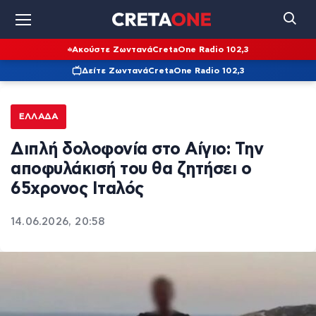
Ακούστε Ζωντανά
CretaOne Radio 102,3
Δείτε Ζωντανά
CretaOne Radio 102,3
ΕΛΛΆΔΑ
Διπλή δολοφονία στο Αίγιο: Την
αποφυλάκισή του θα ζητήσει ο
65χρονος Ιταλός
14.06.2026, 20:58