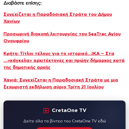
Διαβάστε επίσης:
Συνεχίζεται η Παραδοσιακή Στράτα του Δήμου
Χανίων
Προσωρινή διακοπή λειτουργίας του SeaTrac Αγίου
Ονουφρίου
Κρήτη: Τίτλοι τέλους για το ιστορικό…ΙΚΑ – Στα
…«κάγκελα» αρχιτέκτονες και πρώην δήμαρχος κατά
της δημοτικής αρχής
Χανιά: Συνεχίζεται η Παραδοσιακή Στράτα με μια
ξεχωριστή εκδήλωση αύριο Τρίτη 21 Ιουλίου
CretaOne TV
Δείτε όλα τα βίντεο του CretaOne TV εδώ