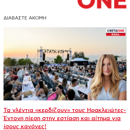
ΔΙΑΒΑΣΤΕ ΑΚΟΜΗ
Τα γλέντια «κερδίζουν» τους Ηρακλειώτες-
Έντονη πίεση στην εστίαση και αίτημα για
ίσους κανόνες!