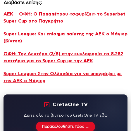
Διαβάστε επίσης:
ΑΕΚ – ΟΦΗ: Ο Παπαπέτρου «σφυρίζει» το Superbet
Super Cup στο Παγκρήτιο
Super League: Και επίσημα παίκτης της ΑΕΚ ο Μάγιερ
(βίντεο)
ΟΦΗ: Την Δευτέρα (3/8) στην κυκλοφορία τα 8.282
εισιτήρια για το Super Cup με την ΑΕΚ
Super League: Στην Ολλανδία για να υπογράψει με
την ΑΕΚ ο Μάγιερ
CretaOne TV
Δείτε όλα τα βίντεο του CretaOne TV εδώ
Παρακολουθήστε τώρα →