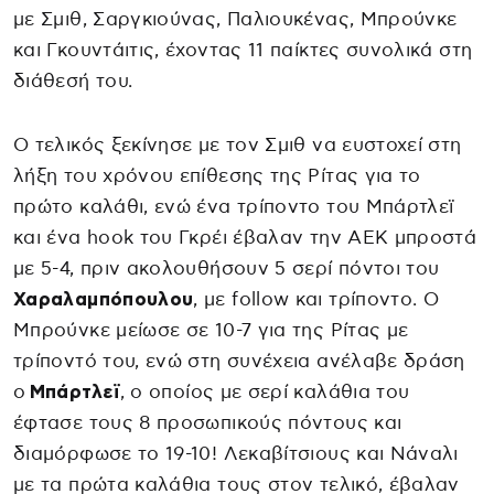
με Σμιθ, Σαργκιούνας, Παλιουκένας, Μπρούνκε
και Γκουντάιτις, έχοντας 11 παίκτες συνολικά στη
διάθεσή του.
Ο τελικός ξεκίνησε με τον Σμιθ να ευστοχεί στη
λήξη του χρόνου επίθεσης της Ρίτας για το
πρώτο καλάθι, ενώ ένα τρίποντο του Μπάρτλεϊ
και ένα hook του Γκρέι έβαλαν την ΑΕΚ μπροστά
με 5-4, πριν ακολουθήσουν 5 σερί πόντοι του
Χαραλαμπόπουλου
, με follow και τρίποντο. Ο
Μπρούνκε μείωσε σε 10-7 για της Ρίτας με
τρίποντό του, ενώ στη συνέχεια ανέλαβε δράση
ο
Μπάρτλεϊ
, ο οποίος με σερί καλάθια του
έφτασε τους 8 προσωπικούς πόντους και
διαμόρφωσε το 19-10! Λεκαβίτσιους και Νάναλι
με τα πρώτα καλάθια τους στον τελικό, έβαλαν