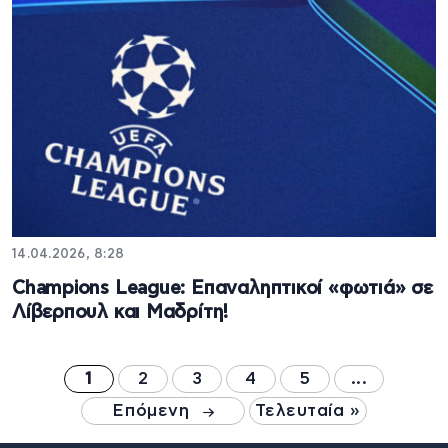
14.04.2026, 8:28
Champions League: Επαναληπτικοί «φωτιά» σε
Λίβερπουλ και Μαδρίτη!
1
2
3
4
5
...
Επόμενη
Τελευταία »