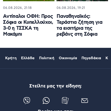
06.08.2026, 21:18
06.08.2026, 19:21
Αντίπαλοι ΟΦΗ: Προς
Παναθηναϊκός:
Σόφια οι Κυπελλούχοι,
Τεράστια ζήτηση για
3-0 η ΤΣΣΚΑ τη
τα εισιτήρια της
Μακάμπι
ρεβάνς στη Σόφια
Κρήτη
Ελλάδα
Πολιτική
Οικονομία
Πηγαδάκια
Κό
Στείλτε μας την είδηση: