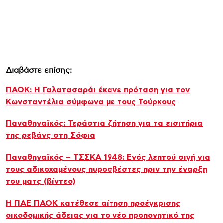
Διαβάστε επίσης:
ΠΑΟΚ: Η Γαλατασαράι έκανε πρόταση για τον
Κωνσταντέλια σύμφωνα με τους Τούρκους
Παναθηναϊκός: Τεράστια ζήτηση για τα εισιτήρια
της ρεβάνς στη Σόφια
Παναθηναϊκός – ΤΣΣΚΑ 1948: Ενός λεπτού σιγή για
τους αδικοχαμένους πυροσβέστες πριν την έναρξη
του ματς (βίντεο)
Η ΠΑΕ ΠΑΟΚ κατέθεσε αίτηση προέγκρισης
οικοδομικής άδειας για το νέο προπονητικό της