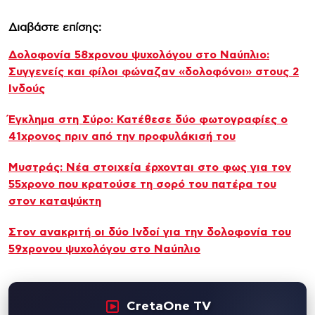
Διαβάστε επίσης:
Δολοφονία 58χρονου ψυχολόγου στο Ναύπλιο:
Συγγενείς και φίλοι φώναζαν «δολοφόνοι» στους 2
Ινδούς
Έγκλημα στη Σύρο: Κατέθεσε δύο φωτογραφίες ο
41χρονος πριν από την προφυλάκισή του
Μυστράς: Νέα στοιχεία έρχονται στο φως για τον
55χρονο που κρατούσε τη σορό του πατέρα του
στον καταψύκτη
Στον ανακριτή οι δύο Ινδοί για την δολοφονία του
59χρονου ψυχολόγου στο Ναύπλιο
CretaOne TV