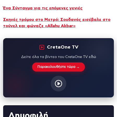
Ένα Σύνταγμα για τις επόμενες γενιές
Σκηνές τρόμου στο Μετρό: Σουδανός εισέβαλε στο
τούνελ και φώναζε «Allahu Akbar»
CretaOne TV
Δείτε όλα τα βίντεο του CretaOne TV εδώ
Παρακολουθήστε τώρα →
Δημοφιλή