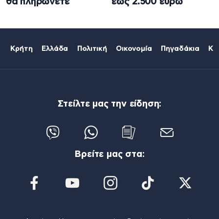
θα πληρώνετε
έως 2.500 ευρώ
Κρήτη
Ελλάδα
Πολιτική
Οικονομία
Πηγαδάκια
Κό
Στείλτε μας την είδηση:
Βρείτε μας στα: