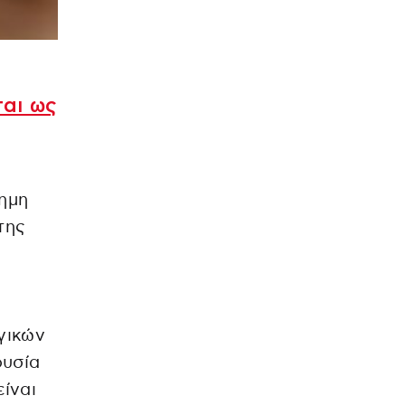
ται ως
ημη
της
γικών
ουσία
ίναι