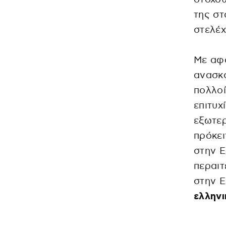
της στ
στελέχ
Με αφο
ανασκ
πολλοί
επιτυχ
εξωτε
πρόκει
στην Ε
περαιτ
στην 
ελληνι