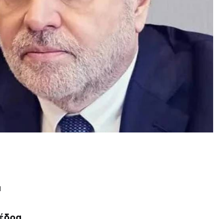
ά
 έδρα