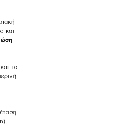
ριακή
α και
νώση
και τα
μερινή
έταση
n),