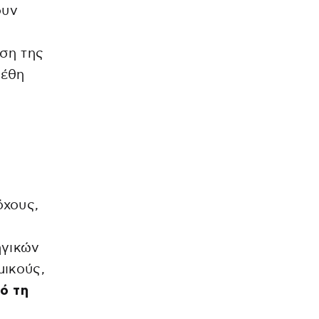
ουν
ηση της
γέθη
όχους,
ηγικών
μικούς,
ό τη