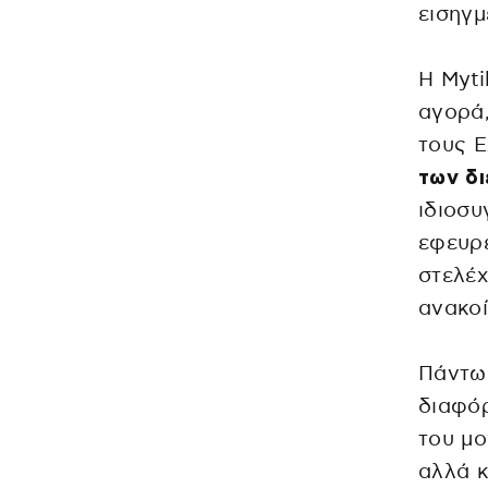
εισηγμ
Η Myti
αγορά,
τους Ε
των δ
ιδιοσυ
εφευρε
στελέχ
ανακο
Πάντως
διαφ
του μο
αλλά κ