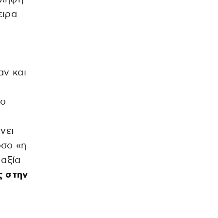
ειρα
αν και
το
νει
όσο «η
 αξία
ς στην