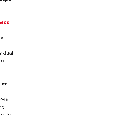
neos
 να
ε dual
δα.
 σε
2-18
ης
ίληψη