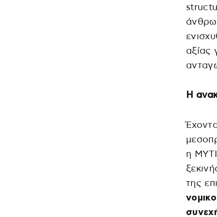
struct
άνθρωπ
ενισχυ
αξίας 
ανταγω
Η ανα
Έχοντα
μεσοπρ
η MYTI
ξεκινή
της επ
νομικο
συνεχή