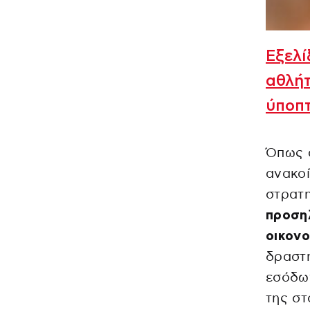
Εξελί
αθλήτ
ύποπ
Όπως α
ανακοί
στρατ
προση
οικονο
δραστη
εσόδων
της στ