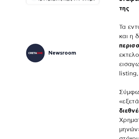
της
Τα εν
και η 
περισσ
Newsroom
εκτελο
εισαγω
listin
Σύμφων
«εξετά
διεθνέ
Χρηματ
μηνών»
στόχου