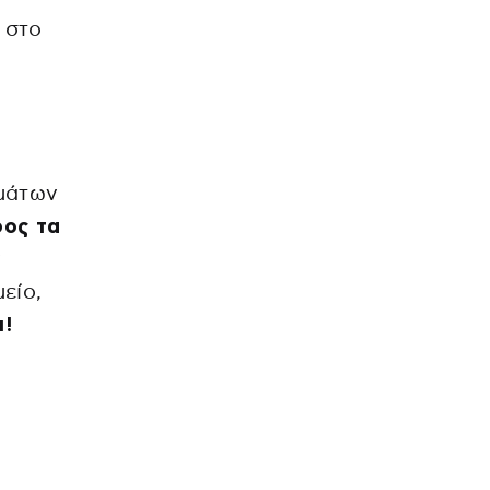
 στο
μάτων
ρος τα
ν
είο,
ι!