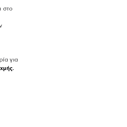
 στο
ν
ρία για
χμής.