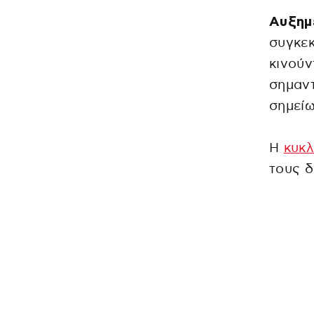
Αυξημ
συγκεκ
κινούν
σημαντ
σημείω
Η
κυκ
τους δ