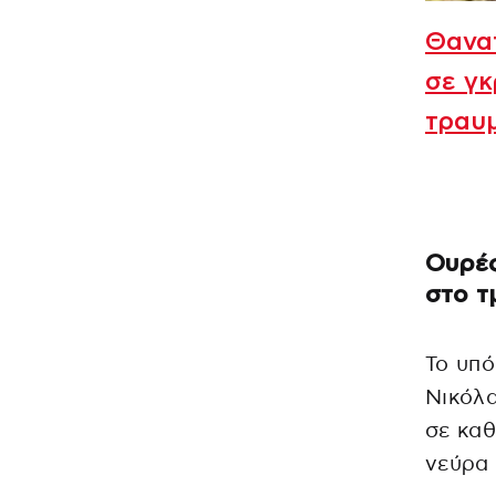
Θανα
σε γκ
τραυ
Ουρές
στο τ
Το υπό
Νικόλ
σε καθ
νεύρα