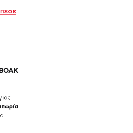
έπεσε
υ ΒΟΑΚ
γιος
ιπωρία
τα