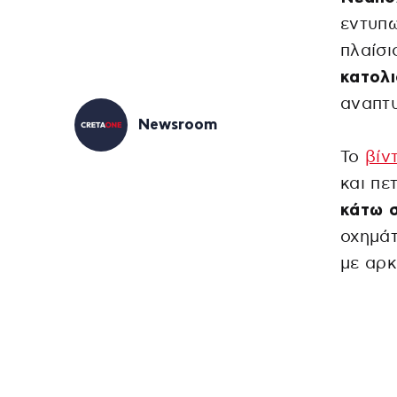
εντυπ
πλαίσ
κατολ
αναπτυ
Newsroom
Το
βίν
και πε
κάτω 
οχημάτ
με αρ