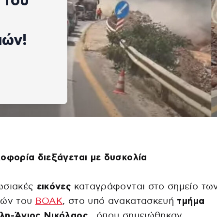
 του
ιών!
οφορία διεξάγεται με δυσκολία
ωσιακές
εικόνες
καταγράφονται στο σημείο τω
ιών του
ΒΟΑΚ
, στο υπό ανακατασκευή
τμήμα
λη-Άγιος Νικόλαος ,
όπου σημειώθηκαν