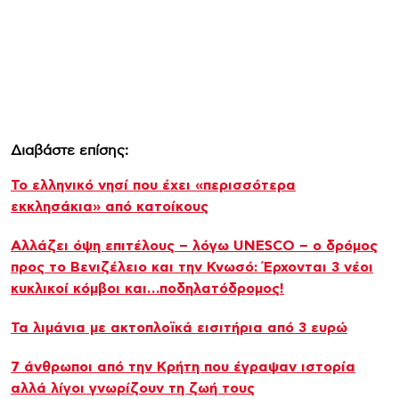
Διαβάστε επίσης:
Το ελληνικό νησί που έχει «περισσότερα
εκκλησάκια» από κατοίκους
Αλλάζει όψη επιτέλους – λόγω UNESCO – ο δρόμος
προς το Βενιζέλειο και την Κνωσό: Έρχονται 3 νέοι
κυκλικοί κόμβοι και…ποδηλατόδρομος!
Τα λιμάνια με ακτοπλοϊκά εισιτήρια από 3 ευρώ
7 άνθρωποι από την Κρήτη που έγραψαν ιστορία
αλλά λίγοι γνωρίζουν τη ζωή τους