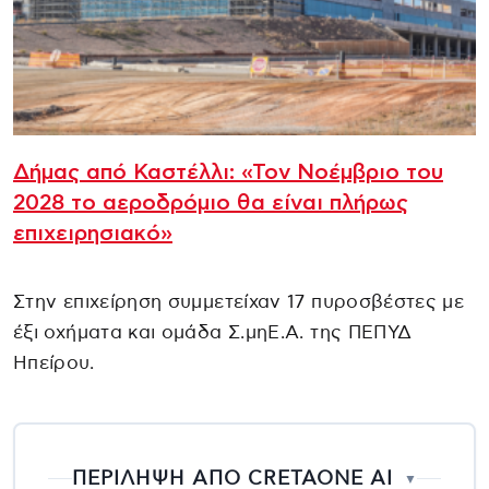
Δήμας από Καστέλλι: «Τον Νοέμβριο του
2028 το αεροδρόμιο θα είναι πλήρως
επιχειρησιακό»
Στην επιχείρηση συμμετείχαν 17 πυροσβέστες με
έξι οχήματα και ομάδα Σ.μηΕ.Α. της ΠΕΠΥΔ
Ηπείρου.
ΠΕΡΙΛΗΨΗ ΑΠΟ CRETAONE AI
▼