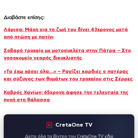
Διαβάστε επίσης:
Λάρισα: Μάχη για τη ζωή του δίνει 43χρονος μετά
από πτώση με πατίνι
Σοβαρό τροχαίο με μοτοσυκλέτα στην Πάτρα – Στο
νοσοκομείο νεαρός δικυκλιστής
«Τα έχω χάσει όλα…» – Ραγίζει καρδιές ο πατέρας
και σύζυγος των θυμάτων του τροχαίου στις Σέρρες
Καβρός Χανίων: 65χρονη άφησε την τελευταία της
πνοή στη θάλασσα
CretaOne TV
Δείτε όλα τα βίντεο του CretaOne TV εδώ