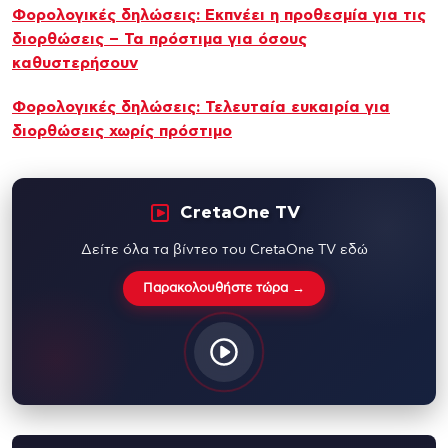
Φορολογικές δηλώσεις: Εκπνέει η προθεσμία για τις
διορθώσεις – Τα πρόστιμα για όσους
καθυστερήσουν
Φορολογικές δηλώσεις: Τελευταία ευκαιρία για
διορθώσεις χωρίς πρόστιμο
CretaOne TV
Δείτε όλα τα βίντεο του CretaOne TV εδώ
Παρακολουθήστε τώρα →