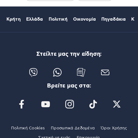
Κρήτη
Ελλάδα
Πολιτική
Οικονομία
Πηγαδάκια
Κό
Στείλτε μας την είδηση:
Βρείτε μας στα:
Πολιτική Cookies
Προσωπικά Δεδομένα
Όροι Χρήσης
Σχετικά με εμάς
Επικοινωνία