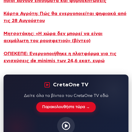
ποιοι χάνουν επιδόματα και φοροεκπτώσεις
Κάρτα Αγρότη: Πώς θα ενεργοποιείται ψηφιακά από
τις 28 Αυγούστου
Μητσοτάκης: «Η χώρα δεν μπορεί να είναι
αιχμάλωτη του ρουσφετιού» (βίντεο)
ΟΠΕΚΕΠΕ: Ενεργοποιήθηκε η πλατφόρμα για τις
ενισχύσεις de minimis των 24,6 εκατ. ευρώ
CretaOne TV
Δείτε όλα τα βίντεο του CretaOne TV εδώ
Παρακολουθήστε τώρα →