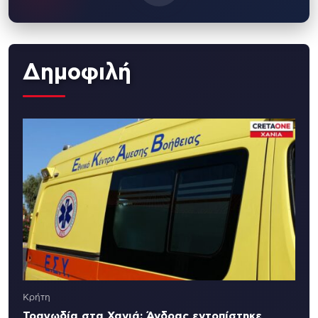
Δημοφιλή
Κρήτη
Τραγωδία στα Χανιά: Άνδρας εντοπίστηκε