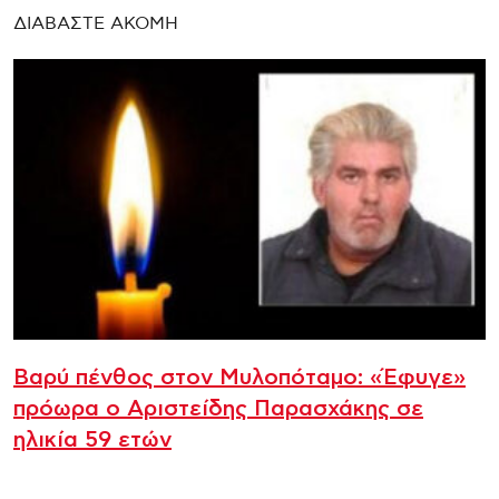
ΔΙΑΒΑΣΤΕ ΑΚΟΜΗ
Βαρύ πένθος στον Μυλοπόταμο: «Έφυγε»
πρόωρα ο Αριστείδης Παρασχάκης σε
ηλικία 59 ετών