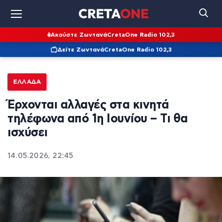
Ακούστε Ζωντανά
CretaOne Radio 102,3
Δείτε Ζωντανά
CretaOne Radio 102,3
ΕΛΛΆΔΑ
Έρχονται αλλαγές στα κινητά
τηλέφωνα από 1η Ιουνίου – Τι θα
ισχύσει
14.05.2026, 22:45