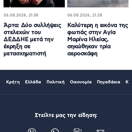
06.08.2026, 21:38
06.08.2026, 21:28
Άρτα: Δύο συλλήψεις
Καλύτερη η εικόνα της
στελεχών του
φωτιάς στην Aγία
ΔΕΔΔΗΕ μετά την
Μαρίνα Ηλείας,
έκρηξη σε
σηκώθηκαν τρία
μετασχηματιστή
αεροσκάφη
Κρήτη
Ελλάδα
Πολιτική
Οικονομία
Πηγαδάκια
Κό
Στείλτε μας την είδηση: