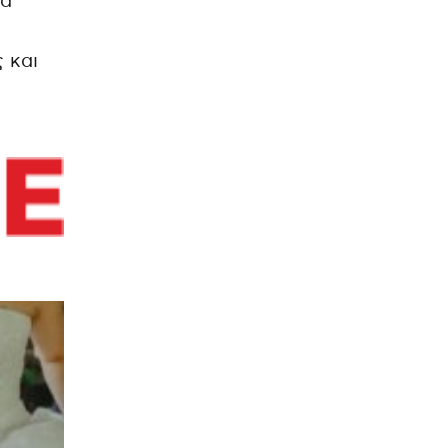
κά
 και