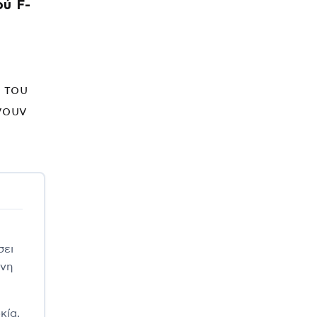
ού F-
 του
νουν
σει
ενη
κία,