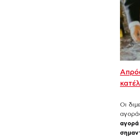
Απρόο
κατέλ
Οι διμ
αγοράς
αγορά 
σημαντ