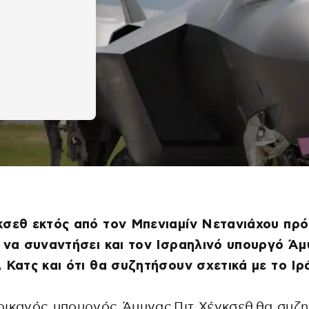
σεθ εκτός από τον Μπενιαμίν Νετανιάχου πρό
 να συναντήσει και τον Iσραηλινό υπουργό Ά
 Κατς και ότι θα συζητήσουν σχετικά με το Ιρ
ικανός υπουργός Άμυνας Πιτ Χέγκσεθ θα συζη