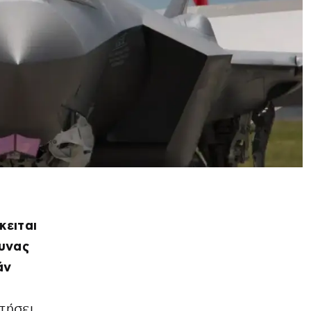
κειται
μυνας
άν
τήσει