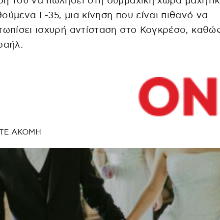
ή του να πωλήσει στη συμμαχική χώρα μαχητι
ούμενα F-35, μια κίνηση που είναι πιθανό να
τωπίσει ισχυρή αντίσταση στο Κογκρέσο, καθώς
ραήλ.
ΤΕ ΑΚΟΜΗ