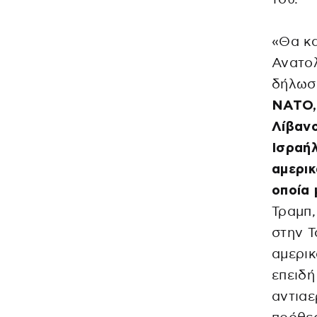
«Θα κ
Ανατολ
δήλωσ
ΝΑΤΟ, 
Λίβανο
Ισραήλ
αμερικ
οποία 
Τραμπ,
στην Τ
αμερικ
επειδ
αντιαε