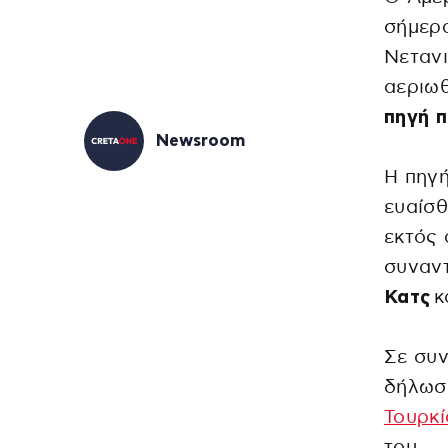
σήμερα
Νετανι
αεριω
πηγή π
Newsroom
Η πηγή
ευαίσθ
εκτός 
συναντ
Κατς
κ
Σε συν
δήλωσε
Τουρκ
του.