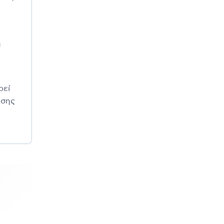
ή
ρεί
υσης