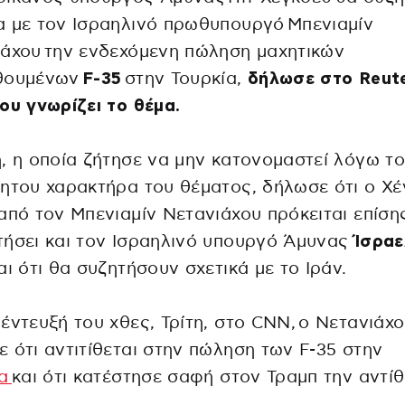
 με τον Iσραηλινό πρωθυπουργό Μπενιαμίν
άχου την ενδεχόμενη πώληση μαχητικών
θουμένων
F-35
στην Τουρκία,
δήλωσε στο Reut
ου γνωρίζει το θέμα.
, η οποία ζήτησε να μην κατονομαστεί λόγω τ
ητου χαρακτήρα του θέματος, δήλωσε ότι ο Χ
από τον Μπενιαμίν Νετανιάχου πρόκειται επίση
ήσει και τον Iσραηλινό υπουργό Άμυνας
Ίσραε
αι ότι θα συζητήσουν σχετικά με το Ιράν.
έντευξή του χθες, Τρίτη, στο CNN, ο Νετανιάχ
 ότι αντιτίθεται στην πώληση των F-35 στην
ία
και ότι κατέστησε σαφή στον Τραμπ την αντί