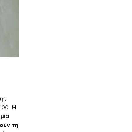
της
400.
Η
μια
σουν τη