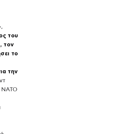
,
ος του
, τον
ήσει το
ια την
ντ
υ ΝΑΤΟ
α