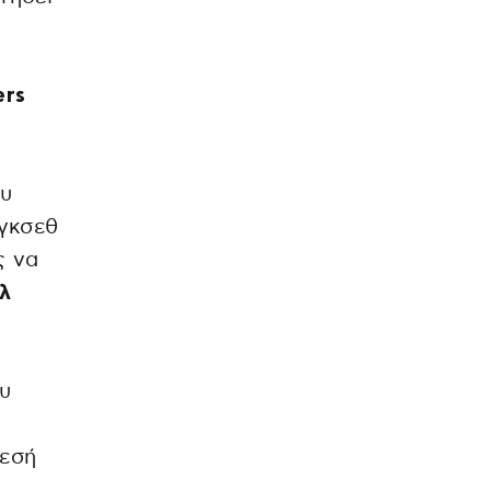
ers
ου
έγκσεθ
ς να
λ
ου
θεσή