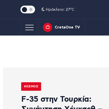
o
Ηράκλειο: 27
C
CretaOne TV
ΚΌΣΜΟΣ
F-35 στην Τουρκία: