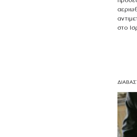
πρόθεσ
αεριωθ
αντιμε
στο Ισ
ΔΙΑΒΑΣ