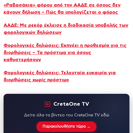
«Ραβασάκια» φόρου από την ΑΑΔΕ σε όσους δεν
κάνουν δήλωση – Πώς θα υπολογίζεται ο φόρος
ΑΑΔΕ: Με ρεκόρ έκλεισε η διαδικασία υποβολής των
φορολογικών δηλώσεων
Φορολογικές δηλώσεις: Εκπνέει η προθεσμία για τις
διορθώσεις – Τα πρόστιμα για όσους
καθυστερήσουν
Φορολογικές δηλώσεις: Τελευταία ευκαιρία για
διορθώσεις χωρίς πρόστιμο
CretaOne TV
Δείτε όλα τα βίντεο του CretaOne TV εδώ
Παρακολουθήστε τώρα →