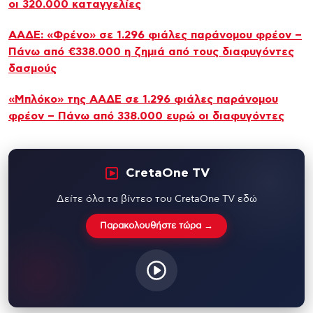
οι 320.000 καταγγελίες
ΑΑΔΕ: «Φρένο» σε 1.296 φιάλες παράνομου φρέον –
Πάνω από €338.000 η ζημιά από τους διαφυγόντες
δασμούς
«Μπλόκο» της ΑΑΔΕ σε 1.296 φιάλες παράνομου
φρέον – Πάνω από 338.000 ευρώ οι διαφυγόντες
CretaOne TV
Δείτε όλα τα βίντεο του CretaOne TV εδώ
Παρακολουθήστε τώρα →