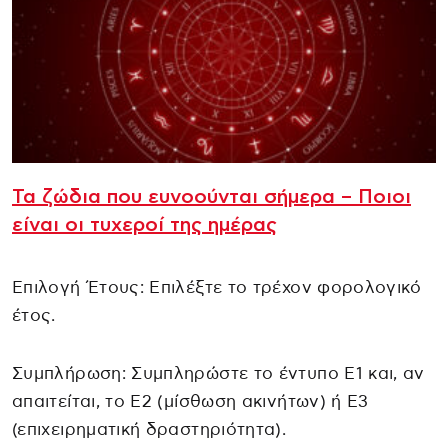
Τα ζώδια που ευνοούνται σήμερα – Ποιοι
είναι οι τυχεροί της ημέρας
Επιλογή Έτους: Επιλέξτε το τρέχον φορολογικό
έτος.
Συμπλήρωση: Συμπληρώστε το έντυπο Ε1 και, αν
απαιτείται, το Ε2 (μίσθωση ακινήτων) ή Ε3
(επιχειρηματική δραστηριότητα).