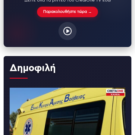
Δείτε όλα τα βίντεο του CretaOne TV εδώ
Παρακολουθήστε τώρα →
Δημοφιλή