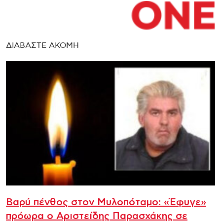
ΔΙΑΒΑΣΤΕ ΑΚΟΜΗ
Βαρύ πένθος στον Μυλοπόταμο: «Έφυγε»
πρόωρα ο Αριστείδης Παρασχάκης σε