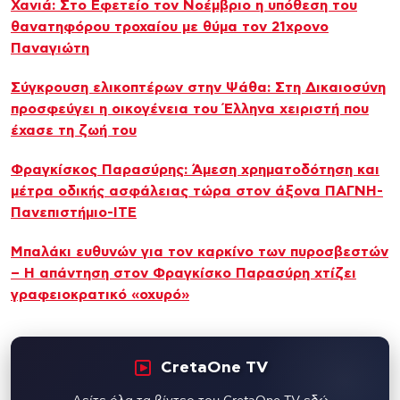
Χανιά: Στο Εφετείο τον Νοέμβριο η υπόθεση του
θανατηφόρου τροχαίου με θύμα τον 21χρονο
Παναγιώτη
Σύγκρουση ελικοπτέρων στην Ψάθα: Στη Δικαιοσύνη
προσφεύγει η οικογένεια του Έλληνα χειριστή που
έχασε τη ζωή του
Φραγκίσκος Παρασύρης: Άμεση χρηματοδότηση και
μέτρα οδικής ασφάλειας τώρα στον άξονα ΠΑΓΝΗ-
Πανεπιστήμιο-ΙΤΕ
Μπαλάκι ευθυνών για τον καρκίνο των πυροσβεστών
– Η απάντηση στον Φραγκίσκο Παρασύρη χτίζει
γραφειοκρατικό «οχυρό»
CretaOne TV