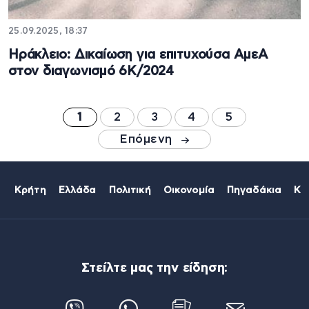
25.09.2025, 18:37
Ηράκλειο: Δικαίωση για επιτυχούσα ΑμεΑ
στον διαγωνισμό 6Κ/2024
1
2
3
4
5
Επόμενη
Κρήτη
Ελλάδα
Πολιτική
Οικονομία
Πηγαδάκια
Κό
Στείλτε μας την είδηση: