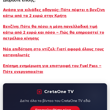
Διαβάστε επίσης:
Ανάσα για χιλιάδες οδηγούς: Πότε πέφτει η βενζίνη
κάτω από τα 2 ευρώ στην Κρήτη
Βενζίνη: Πότε θα πέσει η μέση πανελλαδική τιμή
κάτω από 2 ευρώ και πόσο – Πώς θα επηρεαστεί το
πετρέλαιο κίνησης
Νέα επιδότηση στο ντίζελ: Γιατί αφορά όλους τους
καταναλωτές
Επίσημη ενημέρωση για επιστροφή του Fuel Pass –
Πότε ενεργοποιείται
CretaOne TV
Δείτε όλα τα βίντεο του CretaOne TV εδώ