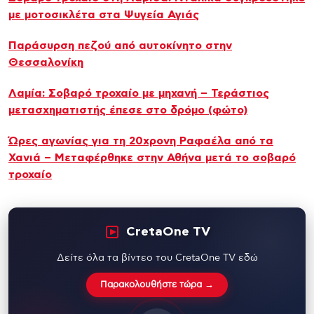
με μοτοσικλέτα στα Ψυγεία Αγιάς
Παράσυρση πεζού από αυτοκίνητο στην
Θεσσαλονίκη
Λαμία: Σοβαρό τροχαίο με μηχανή – Τεράστιoς
μετασχηματιστής έπεσε στο δρόμο (φώτο)
Ώρες αγωνίας για τη 20χρονη Ραφαέλα από τα
Χανιά – Μεταφέρθηκε στην Αθήνα μετά το σοβαρό
τροχαίο
CretaOne TV
Δείτε όλα τα βίντεο του CretaOne TV εδώ
Παρακολουθήστε τώρα →