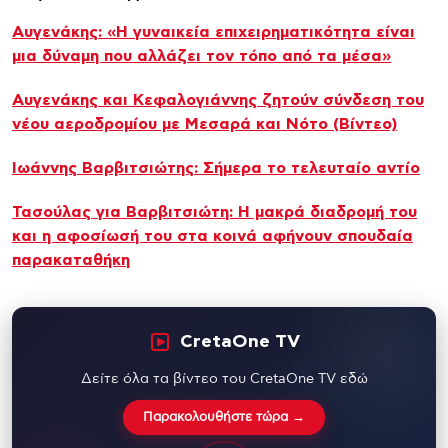
Αυγενάκης: «Η γυναικεία επιχειρηματικότητα είναι
μια δύναμη που αλλάζει τον τόπο από τα μέσα»
Αυγενάκης και Κεφαλογιάννης ζητούν σύνδεση του
νέου αεροδρομίου με Μεσαρά και Νότο (Βίντεο)
Ιωάννης Βαρβιτσιώτης: Σήμερα το τελευταίο αντίο
Τασούλας για Βαρβιτσιώτη: Η μακρά διαδρομή του
και η αφοσίωσή του στα κοινά αφήνουν σπουδαία
παρακαταθήκη
CretaOne TV
Δείτε όλα τα βίντεο του CretaOne TV εδώ
Παρακολουθήστε τώρα →