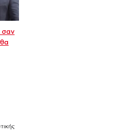
 σαν
 θα
στικής