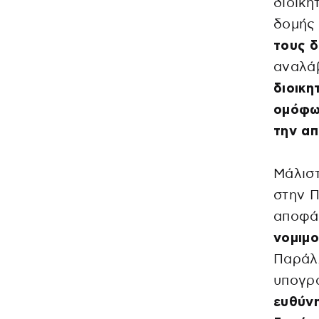
διοικη
δομής
τους δ
αναλά
διοικη
ομόφ
την απ
Μάλιστ
στην Π
αποφά
νομιμο
Παρά
υπογρ
ευθύνη