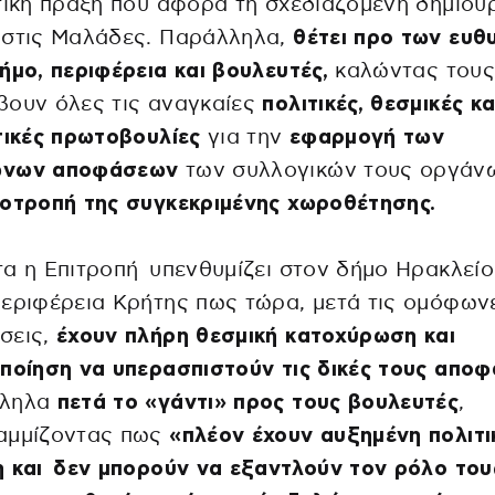
τική πράξη που αφορά τη σχεδιαζόμενη δημιου
 στις Μαλάδες. Παράλληλα,
θέτει προ των ευθ
ήμο, περιφέρεια και βουλευτές,
καλώντας τους
βουν όλες τις αναγκαίες
πολιτικές, θεσμικές κα
τικές πρωτοβουλίες
για την
εφαρμογή των
ωνων αποφάσεων
των συλλογικών τους οργάν
οτροπή της συγκεκριμένης χωροθέτησης.
α η Επιτροπή υπενθυμίζει στον δήμο Ηρακλείο
εριφέρεια Κρήτης πως τώρα, μετά τις ομόφων
σεις,
έχουν πλήρη θεσμική κατοχύρωση και
ποίηση να υπερασπιστούν τις δικές τους αποφ
λληλα
πετά το «γάντι» προς τους βουλευτές
,
αμμίζοντας πως
«πλέον έχουν αυξημένη πολιτι
 και δεν μπορούν να εξαντλούν τον ρόλο του