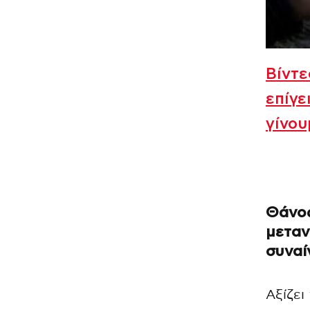
Βίντε
επίγε
γίνο
Θάνος
μεταν
συναί
Αξίζει