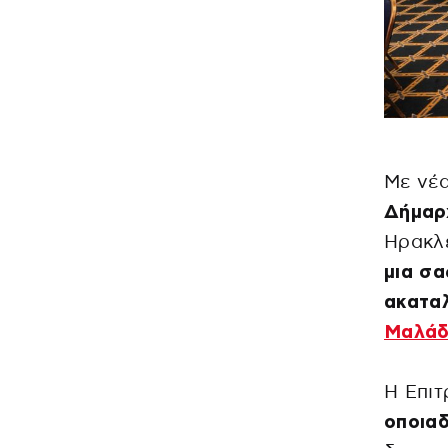
Με ν
Δήμαρχ
Ηρακλε
μια σα
ακατα
Μαλάδ
Η Επι
οποια