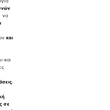
ργία
υνών
 να
ι
ων
και
υ και
ες
άσεις.
κή
ς σε