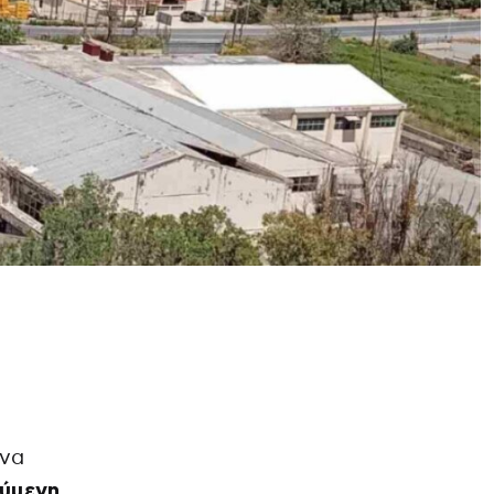
να
ύμενη