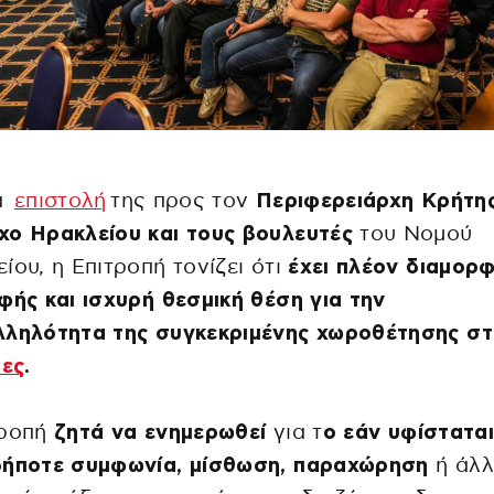
έα
επιστολή
της προς τον
Περιφερειάρχη Κρήτης
ο Ηρακλείου και τους βουλευτές
του Νομού
ίου, η Επιτροπή τονίζει ότι
έχει πλέον διαμορ
φής και ισχυρή θεσμική θέση για την
λληλότητα της συγκεκριμένης χωροθέτησης στ
ες
.
τροπή
ζητά να ενημερωθεί
για τ
ο εάν υφίστατα
δήποτε συμφωνία, μίσθωση, παραχώρηση
ή άλλ