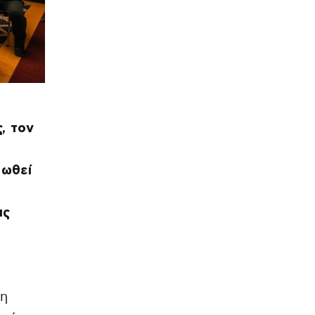
, τον
φωθεί
ις
ι
η