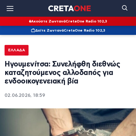
Ακούστε Ζωντανά
CretaOne Radio 102,3
Δείτε Ζωντανά
CretaOne Radio 102,3
ΕΛΛΆΔΑ
Ηγουμενίτσα: Συνελήφθη διεθνώς
καταζητούμενος αλλοδαπός για
ενδοοικογενειακή βία
02.06.2026, 18:59