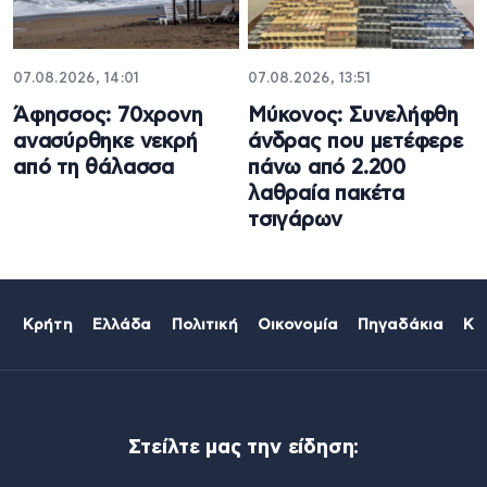
07.08.2026, 14:01
07.08.2026, 13:51
Άφησσος: 70χρονη
Μύκονος: Συνελήφθη
ανασύρθηκε νεκρή
άνδρας που μετέφερε
από τη θάλασσα
πάνω από 2.200
λαθραία πακέτα
τσιγάρων
Κρήτη
Ελλάδα
Πολιτική
Οικονομία
Πηγαδάκια
Κό
Στείλτε μας την είδηση: