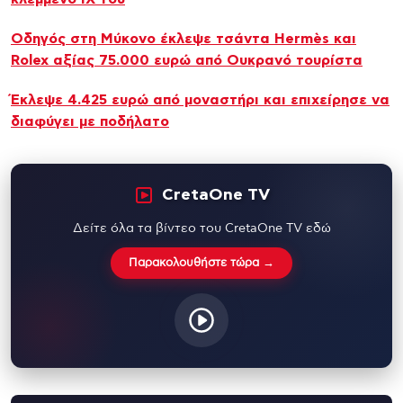
Οδηγός στη Μύκονο έκλεψε τσάντα Hermès και
Rolex αξίας 75.000 ευρώ από Ουκρανό τουρίστα
Έκλεψε 4.425 ευρώ από μοναστήρι και επιχείρησε να
διαφύγει με ποδήλατο
CretaOne TV
Δείτε όλα τα βίντεο του CretaOne TV εδώ
Παρακολουθήστε τώρα →