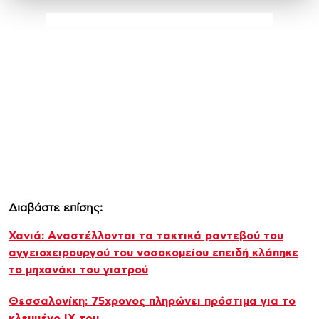
Διαβάστε επίσης:
Χανιά: Aναστέλλονται τα τακτικά ραντεβού του
αγγειοχειρουργού του νοσοκομείου επειδή κλάπηκε
το μηχανάκι του γιατρού
Θεσσαλονίκη: 75χρονος πληρώνει πρόστιμα για το
κλεμμένο ΙΧ του