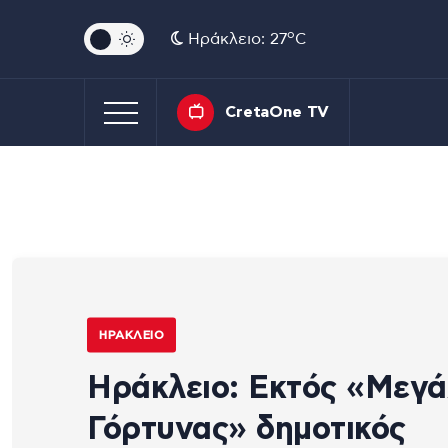
o
Ηράκλειο: 27
C
CretaOne TV
ΗΡΆΚΛΕΙΟ
Ηράκλειο: Εκτός «Μεγά
Γόρτυνας» δημοτικός