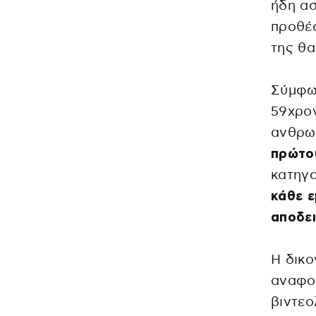
ήδη ασ
προθέσ
της θ
Σύμφων
59χρον
ανθρωπ
πρώτου
κατηγ
κάθε ε
αποδει
Η δικο
αναφορ
βιντεο