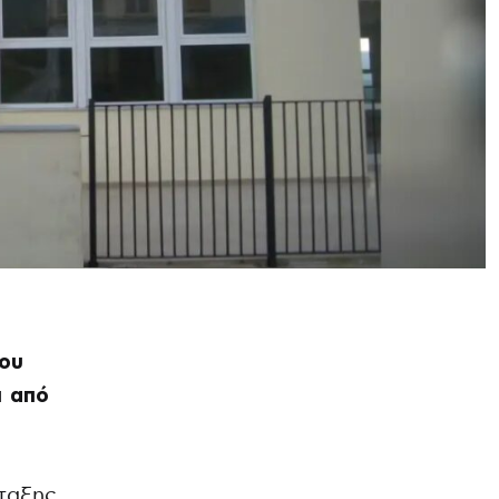
του
ι από
ταξης