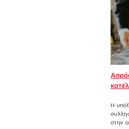
Απρόο
κατέλ
Η υπόθ
συλληφ
στην α