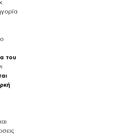
κ
ηγορία
 ο
α
α του
Οι
ται
αρκή
και
ρσεις