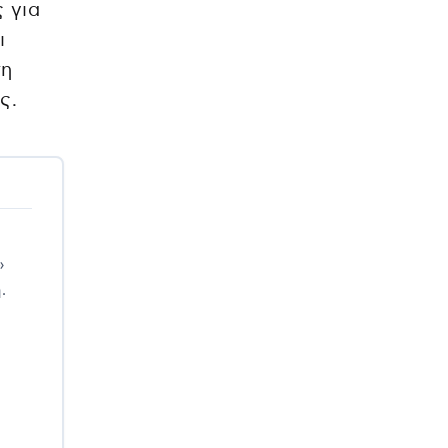
 για
ι
τη
ς.
»
.