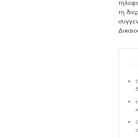
τηλεφω
τη διε
συγγεν
Δικαιο