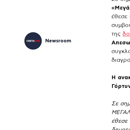
«Μεγά
έθεσε
συμβο
της
δο
Newsroom
Απεσω
συγκλο
διαγρα
Η ανα
Γόρτυ
Σε σημ
ΜΕΓΑΛ
έθεσε 
δημοτι