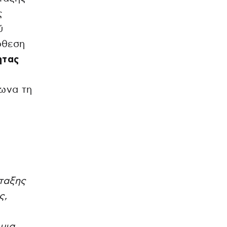
ς
ύ
όθεση
ητας
ωνα τη
ταξης
ς,
μια