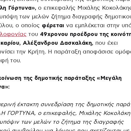
λη Γόρτυνα»,
ο επικεφαλής Μιχάλης Κοκολάκη
 υπόψη των μελών ζήτημα διαγραφής δημοτικο
ύλου, ο οποίος
φέρεται
να εμπλέκεται στην υπ
λοφονίας
του
49χρονου προέδρου της κοινότ
καρίου, Αλέξανδρου Δασκαλάκη,
που έχει
νίσει την Κρήτη. Η παράταξη αποφάσισε ομόφ
φή του.
κοίνωση της δημοτικής παράταξης «Μεγάλη
να»:
ερινή έκτακτη συνεδρίαση της δημοτικής παρά
Η ΓΟΡΤΥΝΑ, ο επικεφαλής, Μιχάλης Κοκολάκη
υπόψιν των μελών το ζήτημα της διαγραφής
κού συμβούλου για λόγους που σχετίζονται με 