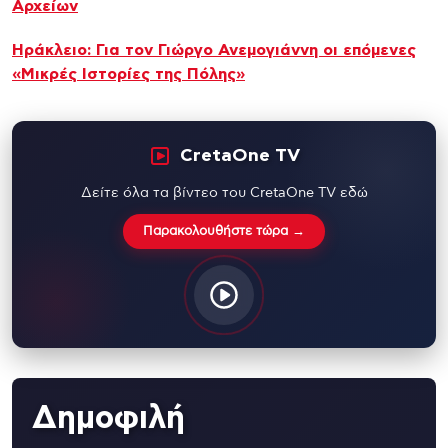
Αρχείων
Hράκλειο: Για τον Γιώργο Ανεμογιάννη οι επόμενες
«Μικρές Ιστορίες της Πόλης»
CretaOne TV
Δείτε όλα τα βίντεο του CretaOne TV εδώ
Παρακολουθήστε τώρα →
Δημοφιλή