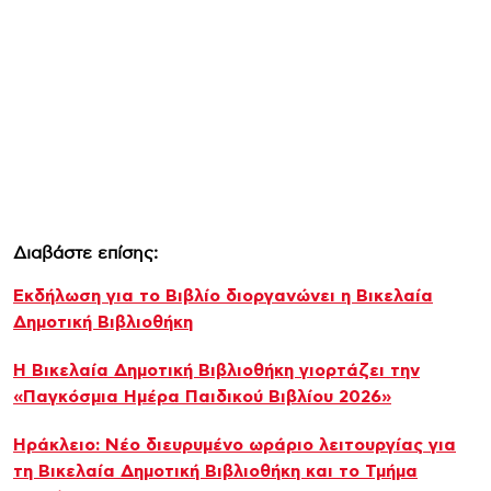
Διαβάστε επίσης:
Εκδήλωση για το Βιβλίο διοργανώνει η Βικελαία
Δημοτική Βιβλιοθήκη
Η Βικελαία Δημοτική Βιβλιοθήκη γιορτάζει την
«Παγκόσμια Ημέρα Παιδικού Βιβλίου 2026»
Ηράκλειο: Νέο διευρυμένο ωράριο λειτουργίας για
τη Βικελαία Δημοτική Βιβλιοθήκη και το Τμήμα