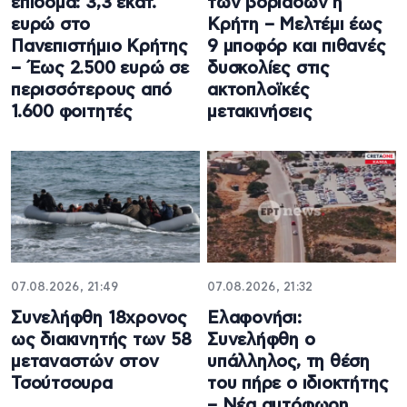
επίδομα: 3,3 εκατ.
των βοριάδων η
ευρώ στο
Κρήτη – Μελτέμι έως
Πανεπιστήμιο Κρήτης
9 μποφόρ και πιθανές
– Έως 2.500 ευρώ σε
δυσκολίες στις
περισσότερους από
ακτοπλοϊκές
1.600 φοιτητές
μετακινήσεις
07.08.2026, 21:49
07.08.2026, 21:32
Συνελήφθη 18χρονος
Ελαφονήσι:
ως διακινητής των 58
Συνελήφθη ο
μεταναστών στον
υπάλληλος, τη θέση
Τσούτσουρα
του πήρε ο ιδιοκτήτης
– Νέα αυτόφωρη