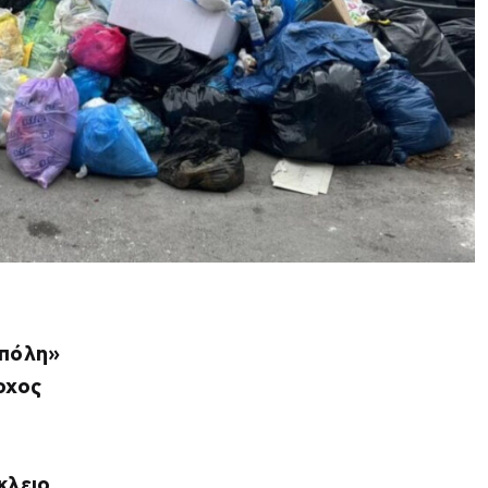
 πόλη»
ρχος
κλειο