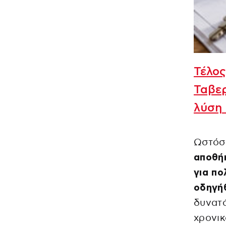
Τέλος
Ταβε
λύση 
Ωστόσ
αποθή
για πο
οδηγή
δυνατό
χρονικ