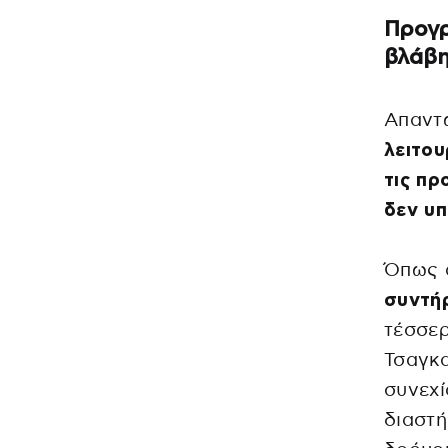
Προγρ
βλάβ
Απαντώ
λειτο
τις πρ
δεν υπ
Όπως 
συντή
τέσσερ
Τσαγκ
συνεχί
διαστή