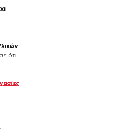
χι
Υλικών
σε ότι
γασίες
ν
ς