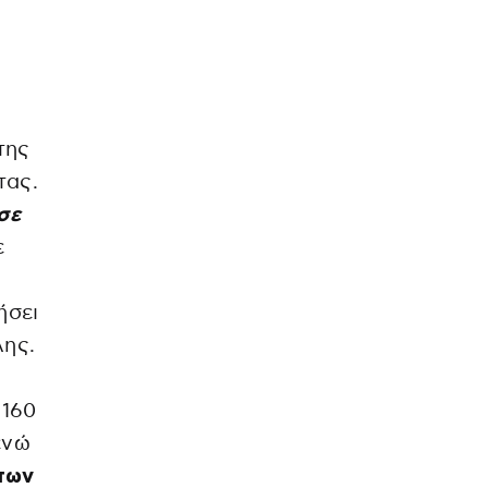
της
τας.
 σε
ε
ήσει
λης.
 160
ενώ
άτων