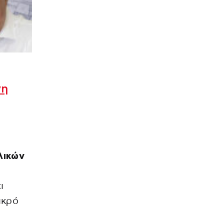
νη
λικών
ι
ικρό