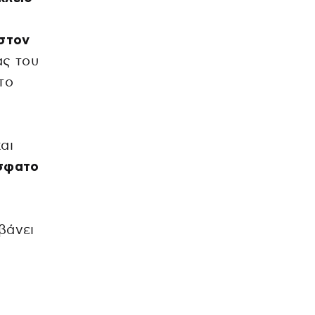
 στον
ας του
το
αι
σφατο
βάνει
ν