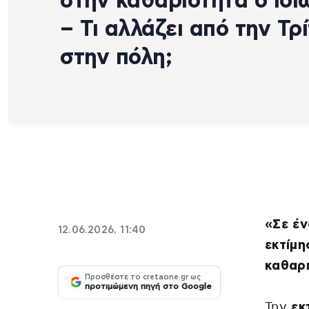
στην καθαριότητα ο ιδι
– Τι αλλάζει από την Τρ
στην πόλη;
«Σε έν
12.06.2026, 11:40
εκτίμ
καθαρ
Προσθέστε το cretaone.gr ως
προτιμώμενη πηγή στο Google
Την
εκτ