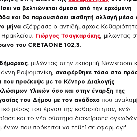
ίσει να βελτιώνεται άμεσα από την ερχόμενη
άδα και θα παρουσιάσει αισθητή αλλαγή μέσα
νο μήνα
εξέφρασε ο αντιδήμαρχος Καθαριότητ
 Ηρακλείου
,
Γιώργος Τσαγκαράκης
,
μιλώντας σ
φωνο του CRETAONE 102,3.
δήμαρχος,
μιλώντας στην εκπομπή Newsroom κ
Γιάννη Ραψομανίκη,
αναφέρθηκε τόσο στο πρό
α που προέκυψε με το Κέντρο Διαλογής
κλώσιμων Υλικών όσο και στην έναρξη της
γασίας του Δήμου με τον ανάδοχο
που αναλαμ
ικό μέρος του έργου της καθαριότητας, ενώ
ίασε και το νέο σύστημα διαχείρισης ογκωδώ
ιμένων που πρόκειται να τεθεί σε εφαρμογή.