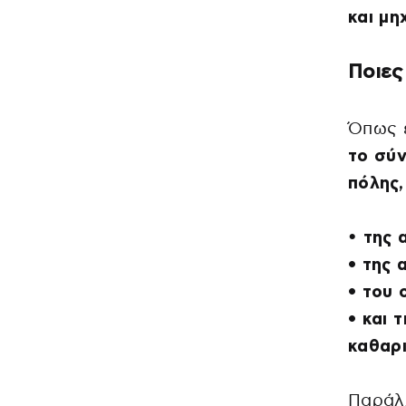
και μη
Ποιες
Όπως 
το σύ
πόλης
•
της 
• της 
• του 
• και 
καθαρι
Παράλ