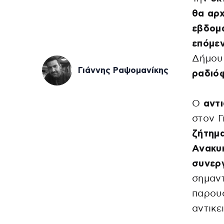
θα αρχ
εβδομ
επόμε
Δήμου
Γιάννης Ραψομανίκης
ραδιό
Ο
αντι
στον 
ζήτημ
Ανακυ
συνερ
σημαντ
παρουσ
αντικε