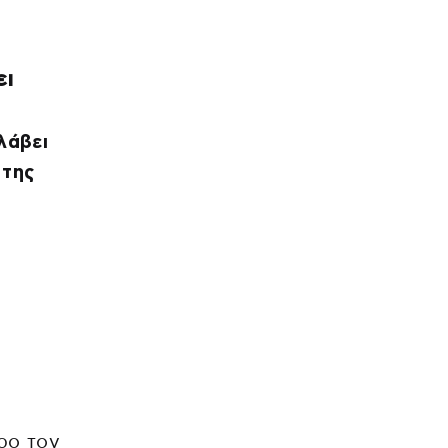
ει
λάβει
 της
ρο τον