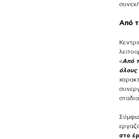
συνεχή
Από τ
Κεντρι
λειτου
«
Από τ
όλους 
χαρακτ
συνεργ
σταδια
Σύμφων
εργαζ
στο έρ