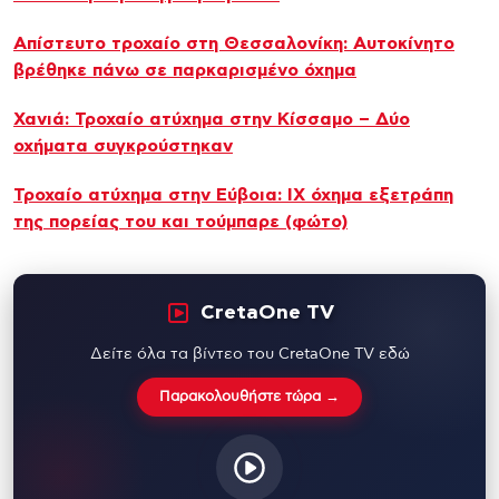
Απίστευτο τροχαίο στη Θεσσαλονίκη: Αυτοκίνητο
βρέθηκε πάνω σε παρκαρισμένο όχημα
Χανιά: Τροχαίο ατύχημα στην Κίσσαμο – Δύο
οχήματα συγκρούστηκαν
Τροχαίο ατύχημα στην Εύβοια: ΙΧ όχημα εξετράπη
της πορείας του και τούμπαρε (φώτο)
CretaOne TV
Δείτε όλα τα βίντεο του CretaOne TV εδώ
Παρακολουθήστε τώρα →