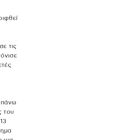
ριφθεί
σε τις
τόνισε
ετές
ό πάνω
ς του
 13
τημα