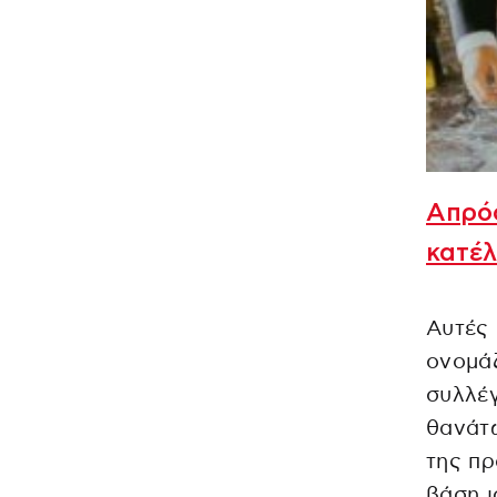
Απρόο
κατέλ
Αυτές 
ονομάζ
συλλέγ
θανάτω
της πρ
βάση ι