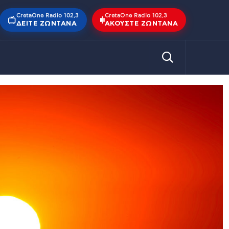
CretaOne Radio 102,3
CretaOne Radio 102,3
ΔΕΊΤΕ ΖΩΝΤΑΝΆ
ΑΚΟΎΣΤΕ ΖΩΝΤΑΝΆ