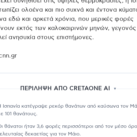
 έχει συνηθίσει στις υψηλές θερμοκρασίες, η Ι
τωπίζει ολοένα και πιο συχνά και έντονα κύματ
α εδώ και αρκετά χρόνια, που μερικές φορές
νουν εκτός των καλοκαιρινών μηνών, γεγονός
εί ανησυχία στους επιστήμονες.
cnn.gr
ΠΕΡΙΛΗΨΗ ΑΠΟ CRETAONE AI
▼
Η Ισπανία κατέγραψε ρεκόρ θανάτων από καύσωνα τον Μά
με 101 θανάτους.
Οι θάνατοι ήταν 3,6 φορές περισσότεροι από τον μέσο όρο
ελευταίας δεκαετίας για τον Μάιο.