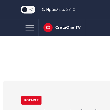
o
Ηράκλειο: 27
C
CretaOne TV
ΚΌΣΜΟΣ