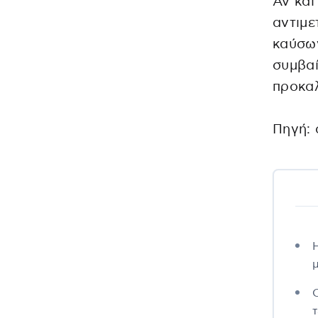
Αν και
αντιμε
καύσων
συμβαί
προκαλ
Πηγή: 
τ