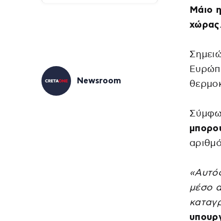
Μάιο η
χώρας
Σημειώ
Ευρώπ
Newsroom
θερμο
Σύμφω
μπορο
αριθμό
«Αυτός
μέσο α
καταγρ
υπουργ