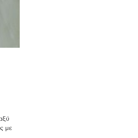
αξύ
ς με