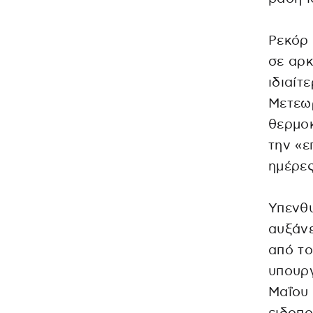
Ρεκόρ 
σε αρκ
ιδιαίτ
Μετεωρ
θερμοκ
την «ε
ημέρες
Υπενθυ
αυξάνε
από το
υπουργ
Μαΐου 