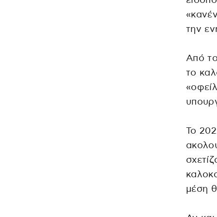
ειδοπο
«κανέν
την εν
Από το
το καλ
«οφείλ
υπουργ
Το 202
ακολου
σχετίζ
καλοκα
μέση θ