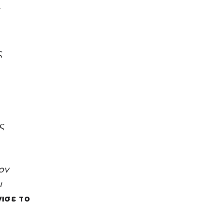
ς
ς
ς
ον
ι
νισε το