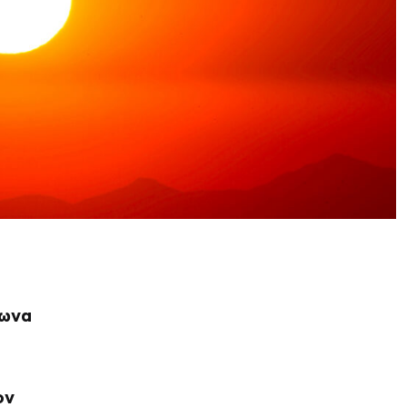
σωνα
ον