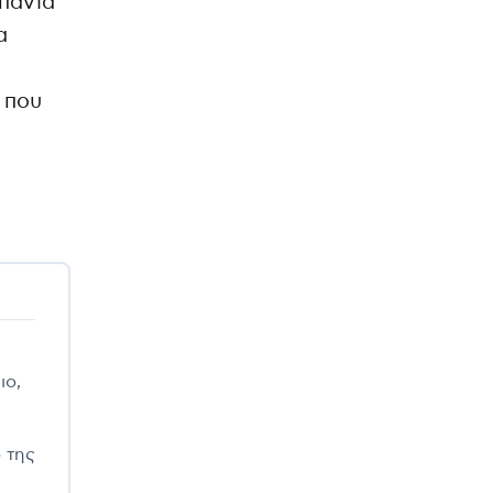
σπανία
α
 που
ιο,
 της