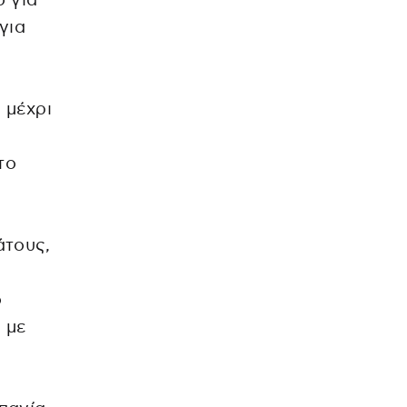
ο για
για
 μέχρι
το
άτους,
ό
 με