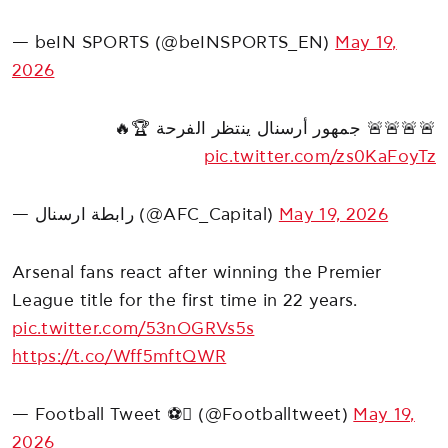
— beIN SPORTS (@beINSPORTS_EN)
May 19,
2026
🚨🚨🚨🚨 جمهور أرسنال ينتظر الفرحة 🏆🔥
pic.twitter.com/zs0KaFoyTz
— رابطة ارسنال (@AFC_Capital)
May 19, 2026
Arsenal fans react after winning the Premier
League title for the first time in 22 years.
pic.twitter.com/53nOGRVs5s
https://t.co/Wff5mftQWR
— Football Tweet ⚽ (@Footballtweet)
May 19,
2026