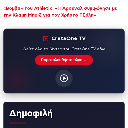
«Βόμβα» του Athletic: «Η Άρσεναλ συμφώνησε με
την Κλαμπ Μπριζ για τον Χρήστο Τζόλη»
CretaOne TV
Δείτε όλα τα βίντεο του CretaOne TV εδώ
Παρακολουθήστε τώρα →
Δημοφιλή