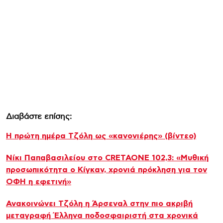
Διαβάστε επίσης:
Η πρώτη ημέρα Τζόλη ως «κανονιέρης» (βίντεο)
Νίκι Παπαβασιλείου στο CRETAONE 102,3: «Μυθική
προσωπικότητα ο Κίγκαν, χρονιά πρόκληση για τον
ΟΦΗ η εφετινή»
Ανακοινώνει Τζόλη η Άρσεναλ στην πιο ακριβή
μεταγραφή Έλληνα ποδοσφαιριστή στα χρονικά