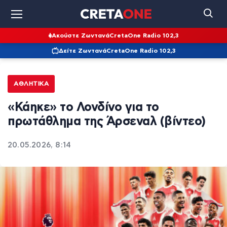
Ακούστε Ζωντανά
CretaOne Radio 102,3
Δείτε Ζωντανά
CretaOne Radio 102,3
ΑΘΛΗΤΙΚΆ
«Κάηκε» το Λονδίνο για το
πρωτάθλημα της Άρσεναλ (βίντεο)
20.05.2026, 8:14