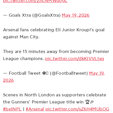
pic.twitter.com/ZhcNMWu0gL
— Goals Xtra (@GoalsXtra)
May 19, 2026
Arsenal fans celebrating Eli Junior Kroupi’s goal
against Man City.
They are 15 minutes away from becoming Premier
League champions.
pic.twitter.com/dkKIVVLtxq
— Football Tweet ⚽ (@Footballtweet)
May 19,
2026
Scenes in North London as supporters celebrate
the Gunners’ Premier League title win 🏆🎉
#beINPL
|
#Arsenal
pic.twitter.com/sZ6H4MUbOG