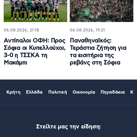
06.08.2026, 21:18
06.08.2026, 19:21
Αντίπαλοι ΟΦΗ: Προς
Παναθηναϊκός:
Σόφια οι Κυπελλούχοι,
Τεράστια ζήτηση για
3-0 η ΤΣΣΚΑ τη
τα εισιτήρια της
Μακάμπι
ρεβάνς στη Σόφια
Κρήτη
Ελλάδα
Πολιτική
Οικονομία
Πηγαδάκια
Κό
Στείλτε μας την είδηση: