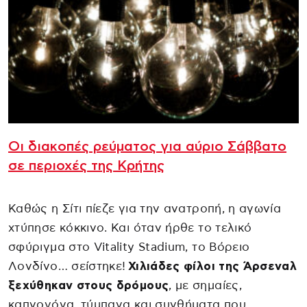
Οι διακοπές ρεύματος για αύριο Σάββατο
σε περιοχές της Κρήτης
Καθώς η Σίτι πίεζε για την ανατροπή, η αγωνία
χτύπησε κόκκινο. Και όταν ήρθε το τελικό
σφύριγμα στο Vitality Stadium, το Βόρειο
Λονδίνο… σείστηκε!
Χιλιάδες φίλοι της Άρσεναλ
ξεχύθηκαν στους δρόμους
, με σημαίες,
καπνογόνα, τύμπανα και συνθήματα που