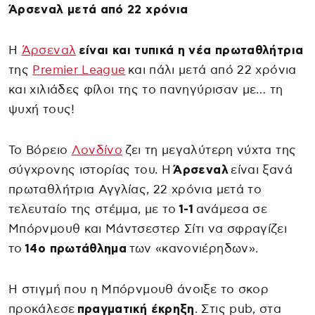
Άρσεναλ μετά από 22 χρόνια
Η
Άρσεναλ
είναι και τυπικά η νέα πρωταθλήτρια
της
Premier League
και πάλι μετά από 22 χρόνια
και χιλιάδες φίλοι της το πανηγύρισαν με… τη
ψυχή τους!
Το Βόρειο
Λονδίνο
ζει τη μεγαλύτερη νύχτα της
σύγχρονης ιστορίας του. Η
Άρσεναλ
είναι ξανά
πρωταθλήτρια Αγγλίας, 22 χρόνια μετά το
τελευταίο της στέμμα, με το
1-1
ανάμεσα σε
Μπόρνμουθ και Μάντσεστερ Σίτι να σφραγίζει
το
14ο πρωτάθλημα
των «κανονιέρηδων».
Η στιγμή που η Μπόρνμουθ άνοιξε το σκορ
προκάλεσε
πραγματική έκρηξη
. Στις pub, στα