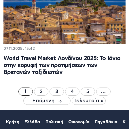
07.11.2025, 15:42
World Travel Market Λονδίνου 2025: Το Ιόνιο
στην κορυφή των προτιμήσεων των
Βρετανών ταξιδιωτών
1
2
3
4
5
...
Επόμενη
Τελευταία »
Κρήτη
Ελλάδα
Πολιτική
Οικονομία
Πηγαδάκια
Κό