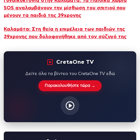
Γυναικοκτονία στην Καλαμάτα: Τα Παιδικά Χωριά
SOS αναλαμβάνουν την μίσθωση του σπιτιού που
μένουν τα παιδιά της 39χρονης
Καλαμάτα: Στη θεία η επιμέλεια των παιδιών της
39χρονης που δολοφονήθηκε από τον σύζυγό της
CretaOne TV
Δείτε όλα τα βίντεο του CretaOne TV εδώ
Παρακολουθήστε τώρα →