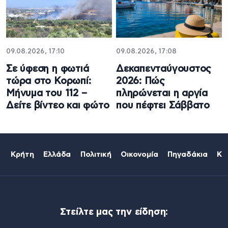
09.08.2026, 17:10
09.08.2026, 17:08
Σε ύφεση η φωτιά
Δεκαπενταύγουστος
τώρα στο Κορωπί:
2026: Πώς
Μήνυμα του 112 –
πληρώνεται η αργία
Δείτε βίντεο και φώτο
που πέφτει Σάββατο
Κρήτη
Ελλάδα
Πολιτική
Οικονομία
Πηγαδάκια
Κό
Στείλτε μας την είδηση: