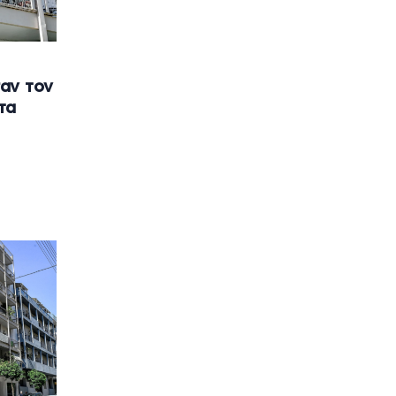
αν τον
τα