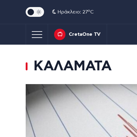
o
Ηράκλειο: 27
C
CretaOne TV
ΚΑΛΑΜΑΤΑ