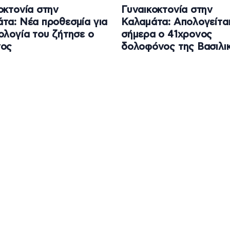
οκτονία στην
Γυναικοκτονία στην
τα: Νέα προθεσμία για
Καλαμάτα: Απολογείτα
ολογία του ζήτησε ο
σήμερα ο 41χρονος
νος
δολοφόνος της Βασιλι