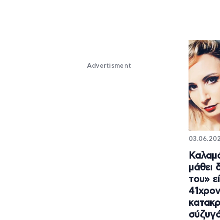
Advertisment
03.06.202
Καλαμά
μάθει 
του» ε
41χρον
κατακρ
σύζυγό