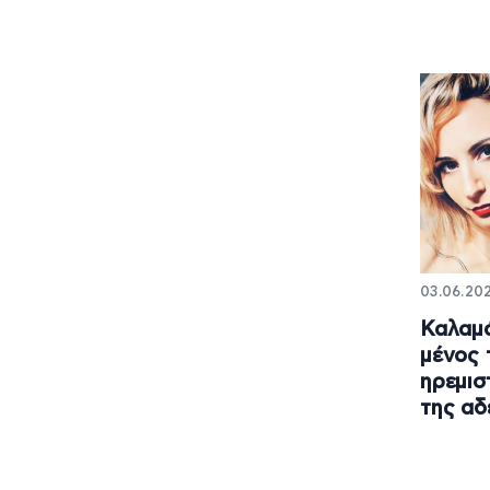
03.06.202
Καλαμά
μένος 
ηρεμισ
της αδ