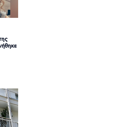
της
νήθηκε