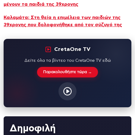
μένουν τα παιδιά της 39χρονης
Καλαμάτα: Στη θεία η επιμέλεια των παιδιών της
39χρονης που δολοφονήθηκε από τον σύζυγό της
CretaOne TV
Δείτε όλα τα βίντεο του CretaOne TV εδώ
Παρακολουθήστε τώρα →
Δημοφιλή