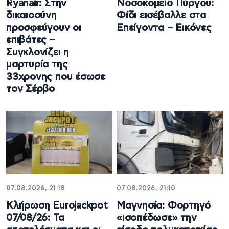
Ryanair: Στην
Νοσοκομείο Πύργου:
δικαιοσύνη
Φίδι εισέβαλλε στα
προσφεύγουν οι
Επείγοντα – Εικόνες
επιβάτες –
Συγκλονίζει η
μαρτυρία της
33χρονης που έσωσε
τον Σέρβο
07.08.2026, 21:18
07.08.2026, 21:10
Κλήρωση Eurojackpot
Μαγνησία: Φορτηγό
07/08/26: Τα
«ισοπέδωσε» την