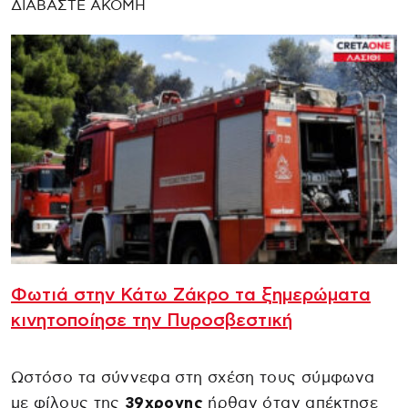
ΔΙΑΒΑΣΤΕ ΑΚΟΜΗ
Φωτιά στην Κάτω Ζάκρο τα ξημερώματα
κινητοποίησε την Πυροσβεστική
Ωστόσο τα σύννεφα στη σχέση τους σύμφωνα
με φίλους της
39χρονης
ήρθαν όταν απέκτησε