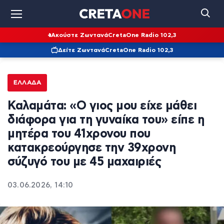
Ακούστε Ζωντανά
CretaOne Radio 102,3
Δείτε Ζωντανά
CretaOne Radio 102,3
ΕΛΛΆΔΑ
Καλαμάτα: «Ο γιος μου είχε μάθει
διάφορα για τη γυναίκα του» είπε η
μητέρα του 41χρονου που
κατακρεούργησε την 39χρονη
σύζυγό του με 45 μαχαιριές
03.06.2026, 14:10