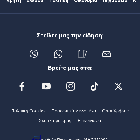
Κρήτη
Ελλάδα
Πολιτική
Οικονομία
Πηγαδάκια
Κό
Στείλτε μας την είδηση:
Βρείτε μας στα:
Πολιτική Cookies
Προσωπικά Δεδομένα
Όροι Χρήσης
Σχετικά με εμάς
Επικοινωνία
Αριθμός Πιστοποίησης Μ.Η.Τ.252092