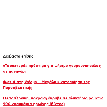
Διαβάστε επίσης:
«Τσουχτερό» πρόστιμο για ψήσιμο γουρουνοπούλας
σε πανηγύρι
Φωτιά στη Θέρμη – Μεγάλη κινητοποίηση της
Πυροσβεστικής
Θεσσαλονίκη: 46χρονη έκρυβε σε πλυντήριο ρούχων
900 γραμμάρια ηρωίνης (βίντεο)