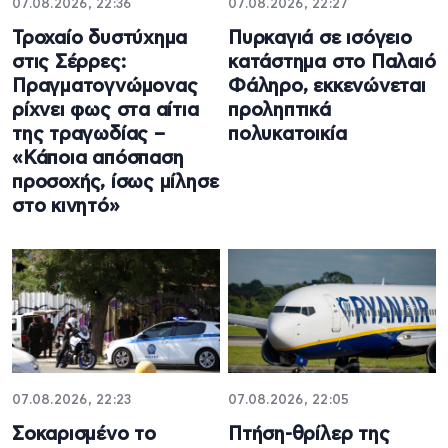
07.08.2026, 22:36
07.08.2026, 22:27
Τροχαίο δυστύχημα
Πυρκαγιά σε ισόγειο
στις Σέρρες:
κατάστημα στο Παλαιό
Πραγματογνώμονας
Φάληρο, εκκενώνεται
ρίχνει φως στα αίτια
προληπτικά
της τραγωδίας –
πολυκατοικία
«Κάποια απόσπαση
προσοχής, ίσως μίλησε
στο κινητό»
07.08.2026, 22:23
07.08.2026, 22:05
Σοκαρισμένο το
Πτήση-θρίλερ της