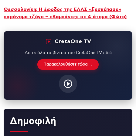
Θεσσαλονίκη: Η έφοδος της ΕΛΑΣ «ξεσκέπασε»
παράνομο τζόγο – «Καμπάνες» σε 4 άτομα (Φώτο)
CretaOne TV
Δείτε όλα τα βίντεο του CretaOne TV εδώ
Παρακολουθήστε τώρα →
Δημοφιλή